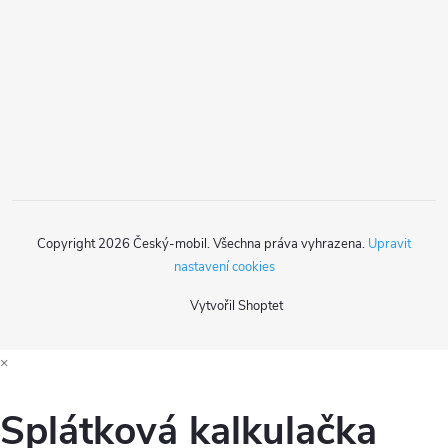
a
t
í
Copyright 2026
Český-mobil
. Všechna práva vyhrazena.
Upravit
nastavení cookies
Vytvořil Shoptet
×
Splátková kalkulačka