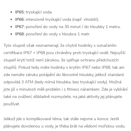
IP65:
tryskající voda.
IP66:
intenzivně tryskající voda (např. vlnobití).
IP67:
ponoření do vody na 30 minut / do hloubky 1 metru.
IP68:
ponoření do vody v hloubce 1 metr.
Tyto stupně však neznamenají, že chytré hodinky s označením
certifikace IP67 + IP68 jsou chráněny proti tryskající vodě. Nejvyšší
stupeň krytí totiž není zárukou, že splňuje ochranu předchozích
stupňů. Pokud tedy máte hodinky s krytím IP67 nebo IP68, tak ani
zde nemáte záruku potápění do libovolné hloubky, jelikož standard
odpovídá 3 ATM (tedy mírná hloubka, bez tryskající vody). Možná
jste již v minulosti měli problém i s fitness náramkem.
Zde je vybírání
také na zvážení, důkladně rozmyslete, na jaké aktivity jej plánujete
používat.
Jelikož jde o komplikované téma, tak stále nejsme u konce. Jestli
plánujete dovolenou u vody, je třeba brát na vědomí mořskou vodu,