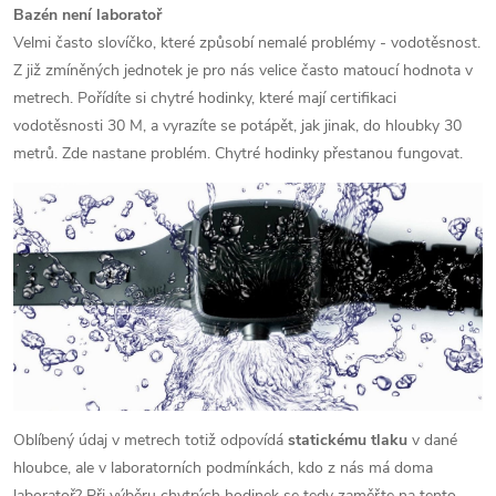
Bazén není laboratoř
Velmi často slovíčko, které způsobí nemalé problémy - vodotěsnost.
Z již zmíněných jednotek je pro nás velice často matoucí hodnota v
metrech. Pořídíte si chytré hodinky, které mají certifikaci
vodotěsnosti 30 M, a vyrazíte se potápět, jak jinak, do hloubky 30
metrů. Zde nastane problém. Chytré hodinky přestanou fungovat.
Oblíbený údaj v metrech totiž odpovídá
statickému tlaku
v dané
hloubce, ale v laboratorních podmínkách, kdo z nás má doma
laboratoř? Při výběru chytrých hodinek se tedy zaměřte na tento