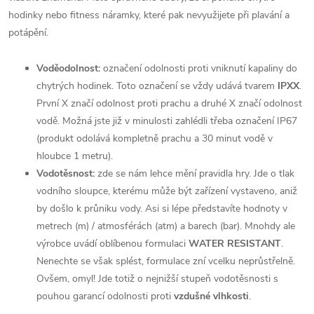
hodinky nebo fitness náramky, které pak nevyužijete při plavání a
potápění.
Voděodolnost:
označení odolnosti proti vniknutí kapaliny do
chytrých hodinek. Toto označení se vždy udává tvarem
IPXX
.
První X značí odolnost proti prachu a druhé X značí odolnost
vodě. Možná jste již v minulosti zahlédli třeba označení IP67
(produkt odolává kompletně prachu a 30 minut vodě v
hloubce 1 metru).
Vodotěsnost:
zde se nám lehce mění pravidla hry. Jde o tlak
vodního sloupce, kterému může být zařízení vystaveno, aniž
by došlo k průniku vody. Asi si lépe představíte hodnoty v
metrech (m) / atmosférách (atm) a barech (bar). Mnohdy ale
výrobce uvádí oblíbenou formulaci
WATER RESISTANT
.
Nenechte se však splést, formulace zní vcelku neprůstřelně.
Ovšem, omyl! Jde totiž o nejnižší stupeň vodotěsnosti s
pouhou garancí odolnosti proti
vzdušné vlhkosti
.