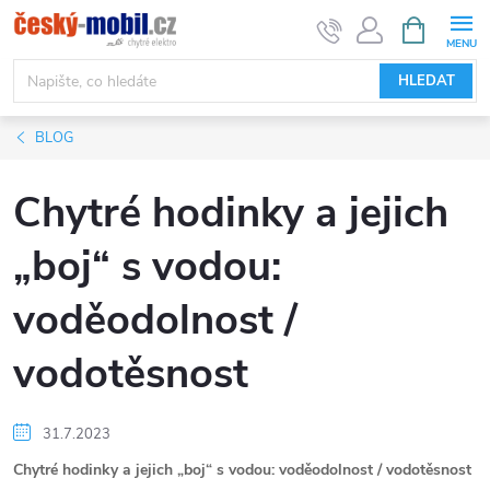
Přejít
NÁKUPNÍ
KOŠÍK
na
obsah
HLEDAT
BLOG
Chytré hodinky a jejich
„boj“ s vodou:
voděodolnost /
vodotěsnost
31.7.2023
Chytré hodinky a jejich
„
boj
“
s vodou: voděodolnost / vodotěsnost