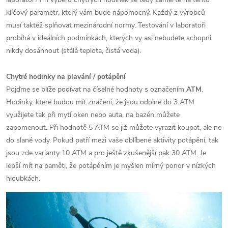
klíčový parametr, který vám bude nápomocný. Každý z výrobců
musí taktéž splňovat mezinárodní normy. Testování v laboratoři
probíhá v ideálních podmínkách, kterých vy asi nebudete schopni
nikdy dosáhnout (stálá teplota, čistá voda).
Chytré hodinky na plavání / potápění
Pojďme se blíže podívat na číselné hodnoty s označením
ATM
.
Hodinky, které budou mít značení, že jsou odolné do 3 ATM
využijete tak při mytí oken nebo auta, na bazén můžete
zapomenout. Při hodnotě 5 ATM se již můžete vyrazit koupat, ale ne
do slané vody. Pokud patří mezi vaše oblíbené aktivity potápění, tak
jsou zde varianty 10 ATM a pro ještě zkušenější pak 30 ATM. Je
lepší mít na paměti, že potápěním je myšlen mírný ponor v nízkých
hloubkách.