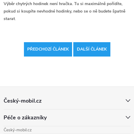
Výběr chytrých hodinek není hračka. Tu si maximálně pořídíte,
pokud si koupíte nevhodné hodinky, nebo se o ně budete špatně
starat
.
PŘEDCHOZÍ ČLÁNEK
DALŠÍ ČLÁNEK
Z
Český-mobil.cz
á
Péče o zákazníky
p
Český-mobil.cz