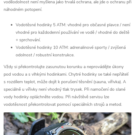
voděodolnost není myšlena jako trvalá ochrana, ale jde o ochranu při
náhodném potopení.
Vodotěsné hodinky 5 ATM
: vhodné pro občasné plavce / není
vhodné pro každodenní používání ve vodě / vhodné do deště
+ sprchování.
Vodotěsné hodinky 10 ATM
: adrenalinové sporty / zvýšená
odolnost / robustní konstrukce.
Vždy si překontrolujte zasunutou korunku a neprovádějte úkony
pod vodou a s vlhkými hodinkami. Chytré hodinky se také nepřátelí
s rozdílem teplot, může dojít k porušení těsnění (sauna, vířivka). A
speciálně u vířivky není vhodný tlak trysek. Při namočení do slané
vody hodinky opláchněte vodou.
Při návštěvě servisu lze
vodotěsnost překontrolovat pomocí speciálních strojů a metod.