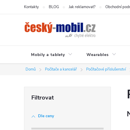
Přejít
Kontakty
BLOG
Jak reklamovat?
Obchodní pod
na
obsah
Mobily a tablety
Wearables
Domů
Počítače a kancelář
Počítačové příslušenství
P
o
Dle ceny
s