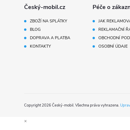
á
Český-mobil.cz
Péče o zákazn
p
ZBOŽÍ NA SPLÁTKY
JAK REKLAMOV
BLOG
REKLAMAČNÍ Ř
a
DOPRAVA A PLATBA
OBCHODNÍ POD
i
t
KONTAKTY
OSOBNÍ ÚDAJE
í
Copyright 2026
Český-mobil
. Všechna práva vyhrazena.
Uprav
×