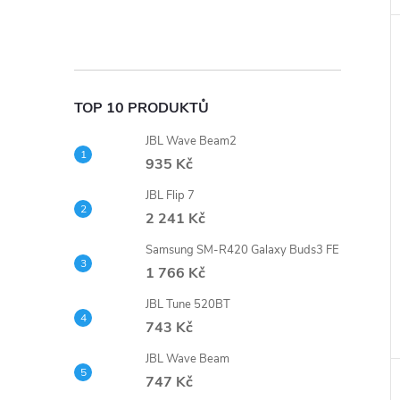
TOP 10 PRODUKTŮ
JBL Wave Beam2
935 Kč
JBL Flip 7
2 241 Kč
Samsung SM-R420 Galaxy Buds3 FE
1 766 Kč
JBL Tune 520BT
743 Kč
JBL Wave Beam
747 Kč