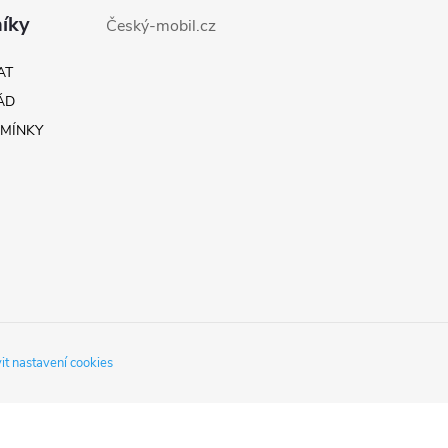
íky
Český-mobil.cz
v
ý
AT
ÁD
p
MÍNKY
s
u
it nastavení cookies