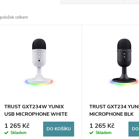
a
položek celkem
z
V
e
ý
n
p
p
s
r
p
TRUST GXT234W YUNIX
TRUST GXT234 YUN
o
USB MICROPHONE WHITE
MICROPHONE BLK
r
1 265 Kč
1 265 Kč
d
DO KOŠÍKU
DO
Skladem
Skladem