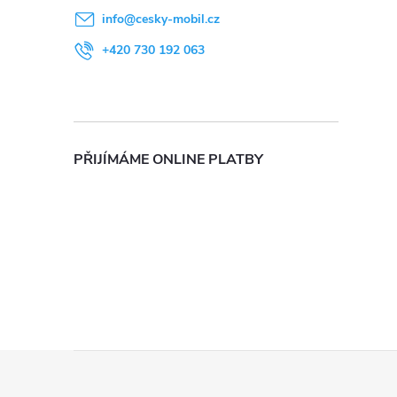
info
@
cesky-mobil.cz
l
+420 730 192 063
PŘIJÍMÁME ONLINE PLATBY
í
r
Z