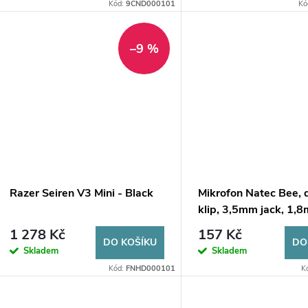
o
Kód:
9CND000101
Kó
u
d
k
–9 %
u
t
k
ů
t
ů
Razer Seiren V3 Mini - Black
Mikrofon Natec Bee, 
klip, 3,5mm jack, 1,8
1 278 Kč
157 Kč
DO KOŠÍKU
DO
Skladem
Skladem
Kód:
FNHD000101
K