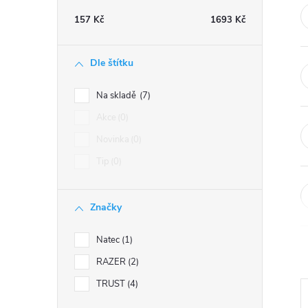
t
157
Kč
1693
Kč
r
Dle štítku
a
Na skladě
7
n
Akce
0
Novinka
0
n
Tip
0
í
Značky
p
Natec
1
a
RAZER
2
n
TRUST
4