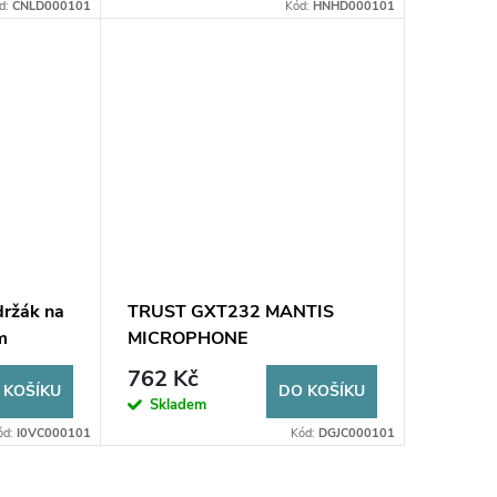
d:
CNLD000101
Kód:
HNHD000101
držák na
TRUST GXT232 MANTIS
m
MICROPHONE
762 Kč
 KOŠÍKU
DO KOŠÍKU
Skladem
ód:
I0VC000101
Kód:
DGJC000101