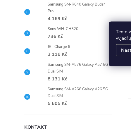
Samsung SM-R640 Galaxy Buds4
Pro
4 169 Kč
Sony WH-CH520
Tento 
736 Kč
vyjadřu
JBL Charge 6
Nast
3 116 Kč
Samsung SM-A576 Galaxy A57 5G
Dual SIM
8 131 Kč
Samsung SM-A266 Galaxy A26 5G
Dual SIM
5 605 Kč
KONTAKT