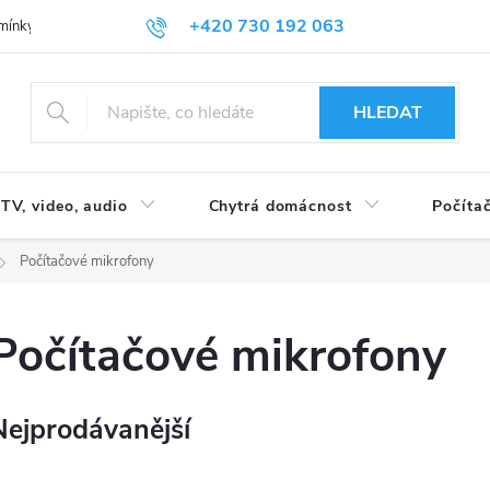
+420 730 192 063
mínky
Podmínky ochrany osobních údajů
HLEDAT
TV, video, audio
Chytrá domácnost
Počítač
Počítačové mikrofony
Počítačové mikrofony
Nejprodávanější