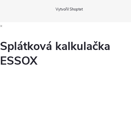
i
Vytvořil Shoptet
s
×
u
Splátková kalkulačka
ESSOX