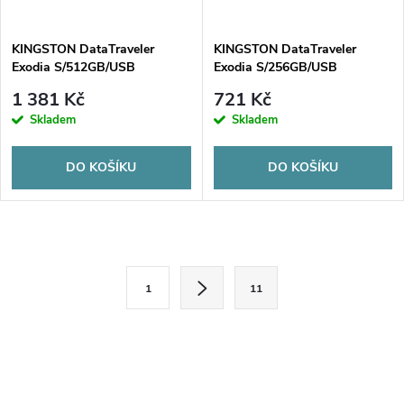
KINGSTON DataTraveler
KINGSTON DataTraveler
Exodia S/512GB/USB
Exodia S/256GB/USB
3.2/USB-A/Žlutá
3.2/USB-A/Oranžová
1 381 Kč
721 Kč
Skladem
Skladem
DO KOŠÍKU
DO KOŠÍKU
O
S
v
1
11
t
l
r
á
á
n
d