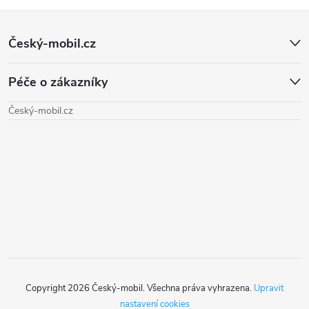
k
Z
a
o
v
Český-mobil.cz
c
á
á
í
n
Péče o zákazníky
p
í
p
Český-mobil.cz
a
r
t
v
k
í
y
v
ý
Copyright 2026
Český-mobil
. Všechna práva vyhrazena.
Upravit
p
nastavení cookies