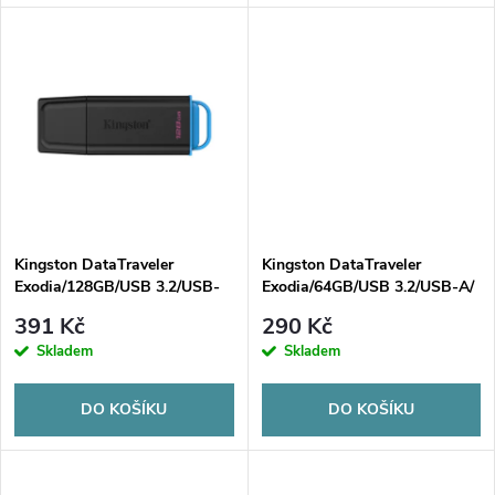
d
d
u
u
k
k
t
t
ů
ů
Kingston DataTraveler
Kingston DataTraveler
Exodia/128GB/USB 3.2/USB-
Exodia/64GB/USB 3.2/USB-A/
A/Černá
Černá
391 Kč
290 Kč
Skladem
Skladem
DO KOŠÍKU
DO KOŠÍKU