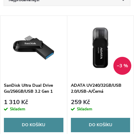
Ř
a
Nejlevnější
V
Nejdražší
z
ý
Abecedně
e
p
n
i
–3 %
í
s
p
SanDisk Ultra Dual Drive
ADATA UV240/32GB/USB
Go/256GB/USB 3.2 Gen 1
2.0/USB-A/Černá
p
(5Gb/s)/USB-A + USB-C/Černá
r
1 310 Kč
259 Kč
r
Skladem
Skladem
o
o
DO KOŠÍKU
DO KOŠÍKU