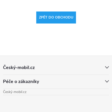
ZPĚT DO OBCHODU
Z
Český-mobil.cz
á
Péče o zákazníky
p
Český-mobil.cz
a
t