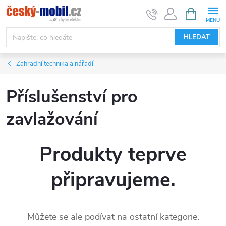
Přejít
NÁKUPNÍ
KOŠÍK
na
obsah
HLEDAT
Zahradní technika a nářadí
Příslušenství pro
zavlažování
Produkty teprve
připravujeme.
Můžete se ale podívat na ostatní kategorie.