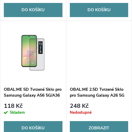
o
o
DO KOŠÍKU
DO KOŠÍKU
d
d
u
u
k
k
t
t
ů
ů
OBAL:ME 5D Tvrzené Sklo pro
OBAL:ME 2.5D Tvrzené Sklo
Samsung Galaxy A56 5G/A36
pro Samsung Galaxy A26 5G
5G Black
Clear
118 Kč
248 Kč
Skladem
Nedostupné
DO KOŠÍKU
ZOBRAZIT