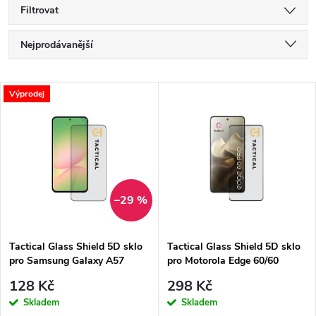
Filtrovat
Ř
Nejprodávanější
a
Nejlevnější
V
Výprodej
Nejdražší
z
ý
Abecedně
e
p
n
i
–29 %
í
s
p
Tactical Glass Shield 5D sklo
Tactical Glass Shield 5D sklo
pro Samsung Galaxy A57
pro Motorola Edge 60/60
p
Black
Pro/60 Fusion Black
r
128 Kč
298 Kč
r
Skladem
Skladem