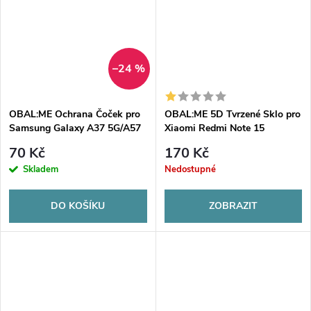
–24 %
OBAL:ME Ochrana Čoček pro
OBAL:ME 5D Tvrzené Sklo pro
Samsung Galaxy A37 5G/A57
Xiaomi Redmi Note 15
5G Black
4G/5G/Poco M8 5G Black
70 Kč
170 Kč
Skladem
Nedostupné
DO KOŠÍKU
ZOBRAZIT