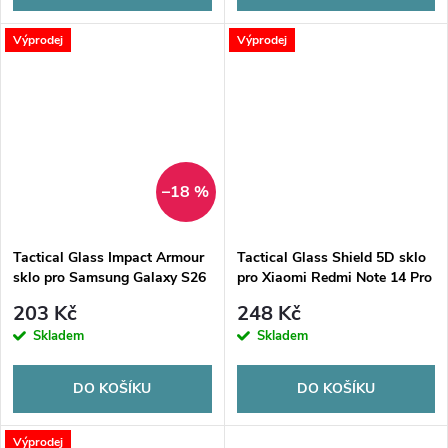
Výprodej
Výprodej
–18 %
Tactical Glass Impact Armour
Tactical Glass Shield 5D sklo
sklo pro Samsung Galaxy S26
pro Xiaomi Redmi Note 14 Pro
4G/5G/Poco X7 5G Black
203 Kč
248 Kč
Skladem
Skladem
DO KOŠÍKU
DO KOŠÍKU
Výprodej