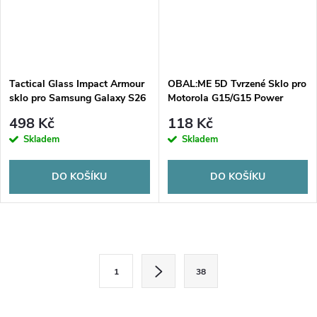
Tactical Glass Impact Armour
OBAL:ME 5D Tvrzené Sklo pro
sklo pro Samsung Galaxy S26
Motorola G15/G15 Power
Ultra
Black
498 Kč
118 Kč
Skladem
Skladem
DO KOŠÍKU
DO KOŠÍKU
O
S
v
1
38
t
l
r