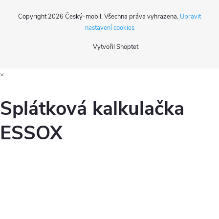
ý
Copyright 2026
Český-mobil
. Všechna práva vyhrazena.
Upravit
p
nastavení cookies
i
Vytvořil Shoptet
s
×
u
Splátková kalkulačka
ESSOX