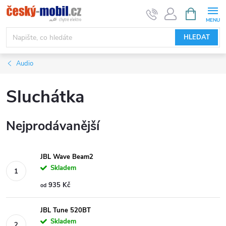
Přejít
NÁKUPNÍ
KOŠÍK
na
obsah
HLEDAT
Audio
Sluchátka
Nejprodávanější
JBL Wave Beam2
Skladem
935 Kč
od
JBL Tune 520BT
Skladem