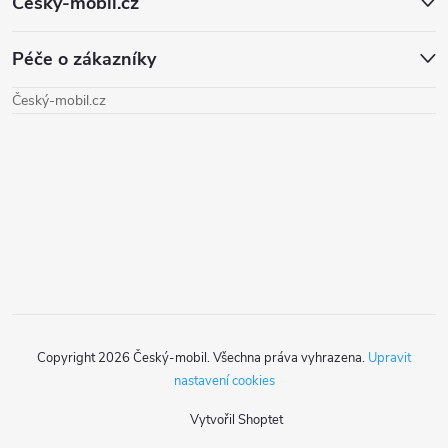
Český-mobil.cz
c
á
á
í
n
Péče o zákazníky
p
í
p
Český-mobil.cz
a
r
t
v
k
í
y
v
ý
Copyright 2026
Český-mobil
. Všechna práva vyhrazena.
Upravit
p
nastavení cookies
i
Vytvořil Shoptet