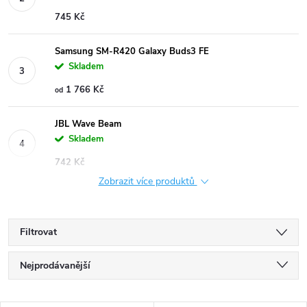
745 Kč
Samsung SM-R420 Galaxy Buds3 FE
Skladem
1 766 Kč
od
JBL Wave Beam
Skladem
742 Kč
Zobrazit více produktů
Filtrovat
Ř
Nejprodávanější
a
Nejlevnější