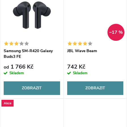
u
k
k
t
t
–17 %
ů
ů
Samsung SM-R420 Galaxy
JBL Wave Beam
Buds3 FE
1 766 Kč
742 Kč
od
Skladem
Skladem
ZOBRAZIT
ZOBRAZIT
Akce