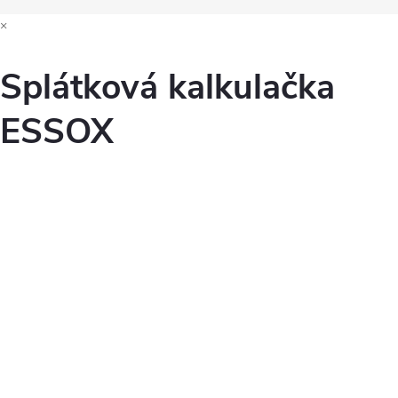
s
×
u
Splátková kalkulačka
ESSOX