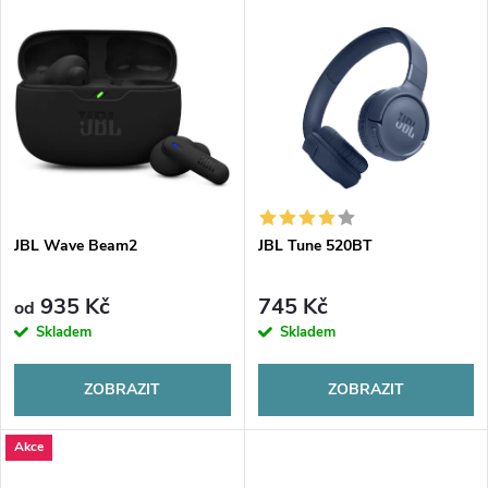
V
Nejdražší
z
ý
Abecedně
e
p
n
i
í
s
p
JBL Wave Beam2
JBL Tune 520BT
p
r
935 Kč
745 Kč
od
r
Skladem
Skladem
o
o
ZOBRAZIT
ZOBRAZIT
d
d
Akce
u