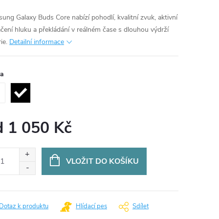
ung Galaxy Buds Core nabízí pohodlí, kvalitní zvuk, aktivní
ačení hluku a překládání v reálném čase s dlouhou výdrží
ie.
Detailní informace
va
d
1 050 Kč
ná
:
VLOŽIT DO KOŠÍKU
Dotaz k produktu
Hlídací pes
Sdílet