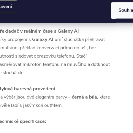
avení
ANC
. Samotná sluchátka mají
baterii o kapacitě 65
Souhl
mAh
, nabíjecí pouzdro pak
500 mAh
.
řekladač v reálném čase s Galaxy AI
íky propojení s
Galaxy AI
umí sluchátka přehrávat
imultánní překlad konverzací přímo do uší, bez
utnosti sledovat obrazovku telefonu. Stačí
asměrovat mikrofon telefonu na mluvčího a dotknout
e sluchátek.
tylová barevná provedení
a výběr jsou dvě elegantní barvy –
černá a bílá
, které
kvěle ladí s jakýmkoli outfitem.
echnické specifikace: