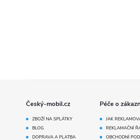
Z
á
Český-mobil.cz
Péče o zákazn
p
ZBOŽÍ NA SPLÁTKY
JAK REKLAMOV
BLOG
REKLAMAČNÍ Ř
a
DOPRAVA A PLATBA
OBCHODNÍ POD