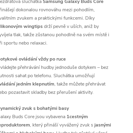
ezdrátová sluchátka
Samsung Galaxy Buds Core
řinášejí dokonalou rovnováhu mezi pohodlím,
valitním zvukem a praktickými funkcemi. Díky
ilikonovým wingtips
drží pevně v uších, aniž by
yvíjela tlak, takže zůstanou pohodlně na svém místě i
ři sportu nebo relaxaci.
otykové ovládání vždy po ruce
vládejte přehrávání hudby jednoduše dotykem – bez
utnosti sahat po telefonu. Sluchátka umožňují
vládání jedním klepnutím
, takže můžete přehrávat
ebo pozastavit skladby bez přerušení aktivity.
ynamický zvuk s bohatými basy
alaxy Buds Core jsou vybavena
1cestným
eproduktorem
, který přináší vyvážený zvuk s
jasnými