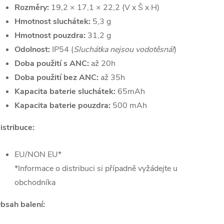
Rozměry:
19,2 × 17,1 × 22,2 (V x Š x H)
Hmotnost sluchátek:
5,3 g
Hmotnost pouzdra:
31,2 g
Odolnost:
IP54 (
Sluchátka nejsou vodotěsná!
)
Doba použití s ANC:
až 20h
Doba použití bez ANC:
až 35h
Kapacita baterie sluchátek:
65mAh
Kapacita baterie pouzdra:
500 mAh
istribuce:
EU/NON EU*
*Informace o distribuci si případně vyžádejte u
obchodníka
bsah balení: