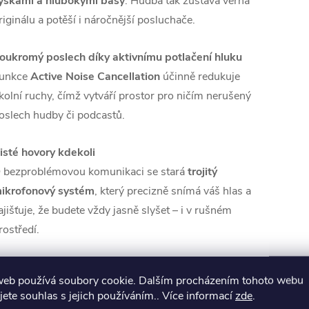
ýškami a hlubokými basy
. Hudba tak zůstává věrná
riginálu a potěší i náročnější posluchače.
oukromý poslech díky aktivnímu potlačení hluku
unkce
Active Noise Cancellation
účinně redukuje
kolní ruchy, čímž vytváří prostor pro ničím nerušený
oslech hudby či podcastů.
isté hovory kdekoli
 bezproblémovou komunikaci se stará
trojitý
ikrofonový systém
, který precizně snímá váš hlas a
ajišťuje, že budete vždy jasně slyšet – i v rušném
rostředí.
ýdrž, která vás nezastaví
web používá soubory cookie. Dalším procházením tohoto webu
a jedno nabití zvládnou Galaxy Buds Core až
35
jete souhlas s jejich používáním.. Více informací
zde
.
odin přehrávání bez ANC
a
20 hodin s aktivním