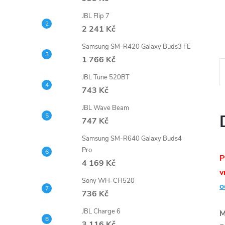
e
JBL Flip 7
2 241 Kč
l
Samsung SM-R420 Galaxy Buds3 FE
1 766 Kč
JBL Tune 520BT
743 Kč
JBL Wave Beam
747 Kč
Samsung SM-R640 Galaxy Buds4
Pro
P
4 169 Kč
v
Sony WH-CH520
o
736 Kč
JBL Charge 6
M
3 116 Kč