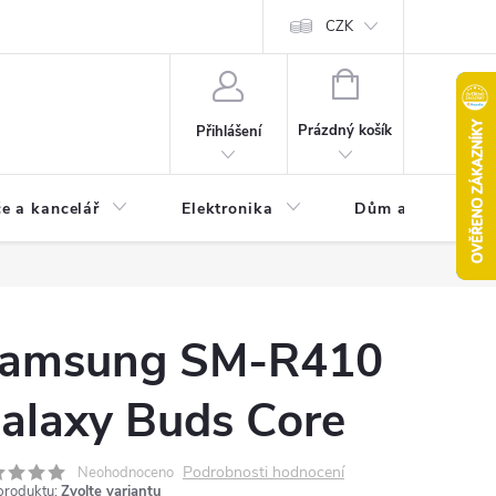
CZK
NÁKUPNÍ
KOŠÍK
Prázdný košík
Přihlášení
e a kancelář
Elektronika
Dům a zahrada
amsung SM-R410
alaxy Buds Core
Podrobnosti hodnocení
Neohodnoceno
produktu:
Zvolte variantu