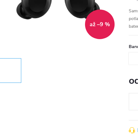
Sams
potl
až –9 %
bater
Bar
o
Měr
cena