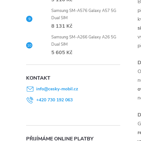
B
p
Samsung SM-A576 Galaxy A57 5G
Dual SIM
k
8 131 Kč
s
v
Samsung SM-A266 Galaxy A26 5G
Dual SIM
p
5 605 Kč
D
O
KONTAKT
n
o
info
@
cesky-mobil.cz
n
+420 730 192 063
D
G
r
PŘIJÍMÁME ONLINE PLATBY