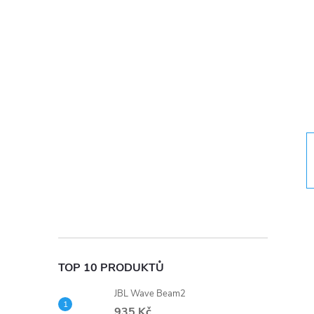
t
r
a
n
n
í
p
a
TOP 10 PRODUKTŮ
n
JBL Wave Beam2
935 Kč