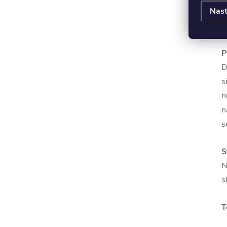
Nast
P
D
s
n
n
s
S
N
s
T