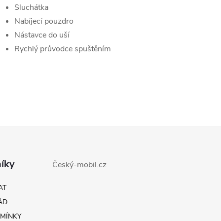
Sluchátka
Nabíjecí pouzdro
Nástavce do uší
Rychlý průvodce spuštěním
íky
Český-mobil.cz
AT
ÁD
MÍNKY