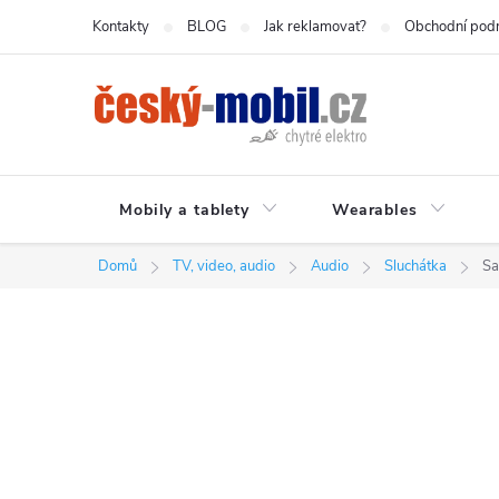
Přejít
Kontakty
BLOG
Jak reklamovat?
Obchodní pod
na
obsah
Mobily a tablety
Wearables
Domů
TV, video, audio
Audio
Sluchátka
Sa
P
o
s