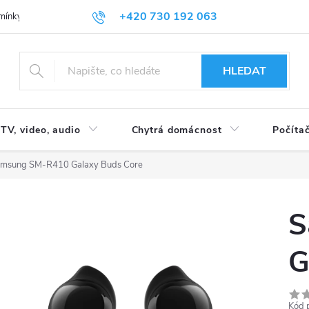
+420 730 192 063
mínky
Podmínky ochrany osobních údajů
HLEDAT
TV, video, audio
Chytrá domácnost
Počítač
msung SM-R410 Galaxy Buds Core
S
G
Kód 