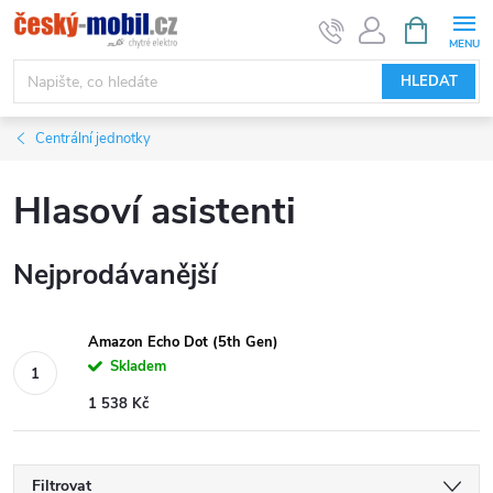
Přejít
NÁKUPNÍ
KOŠÍK
na
obsah
HLEDAT
Centrální jednotky
Hlasoví asistenti
Nejprodávanější
Amazon Echo Dot (5th Gen)
Skladem
1 538 Kč
Filtrovat