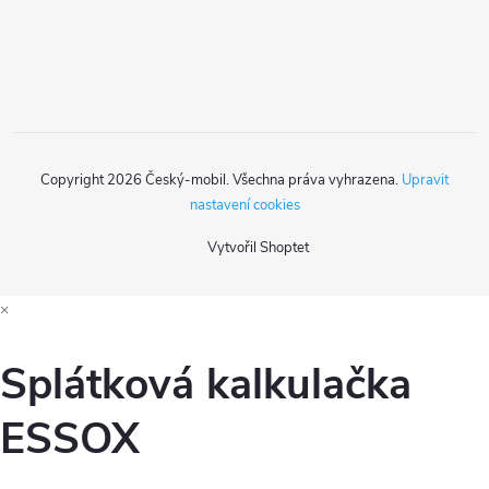
r
í
v
k
y
Copyright 2026
Český-mobil
. Všechna práva vyhrazena.
Upravit
v
nastavení cookies
ý
Vytvořil Shoptet
p
×
i
s
Splátková kalkulačka
u
ESSOX