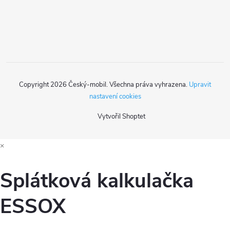
r
í
v
k
y
Copyright 2026
Český-mobil
. Všechna práva vyhrazena.
Upravit
v
nastavení cookies
ý
Vytvořil Shoptet
p
×
i
s
Splátková kalkulačka
u
ESSOX