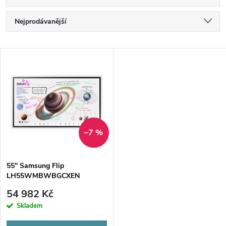
Ř
Nejprodávanější
a
Nejlevnější
V
Nejdražší
z
ý
Abecedně
e
p
n
i
–7 %
í
s
p
55" Samsung Flip
LH55WMBWBGCXEN
p
r
54 982 Kč
r
Skladem
o