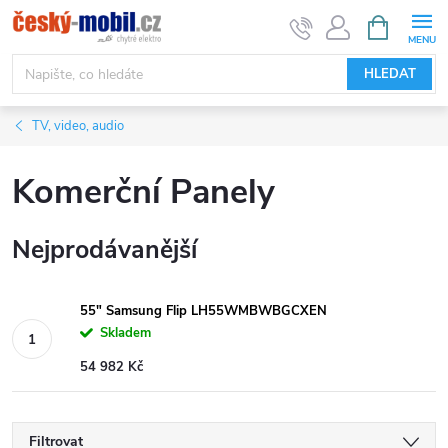
Přejít
NÁKUPNÍ
KOŠÍK
na
obsah
HLEDAT
TV, video, audio
Komerční Panely
Nejprodávanější
55" Samsung Flip LH55WMBWBGCXEN
Skladem
54 982 Kč
Filtrovat