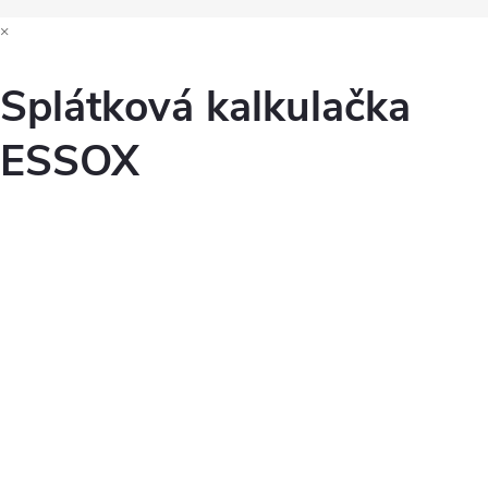
s
×
u
Splátková kalkulačka
ESSOX