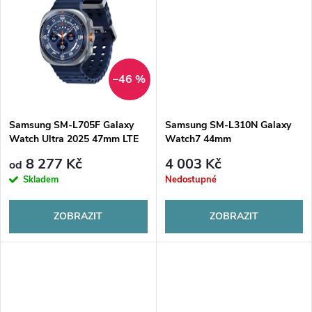
u
k
k
t
t
–46 %
ů
ů
Samsung SM-L705F Galaxy
Samsung SM-L310N Galaxy
Watch Ultra 2025 47mm LTE
Watch7 44mm
8 277 Kč
4 003 Kč
od
Skladem
Nedostupné
ZOBRAZIT
ZOBRAZIT