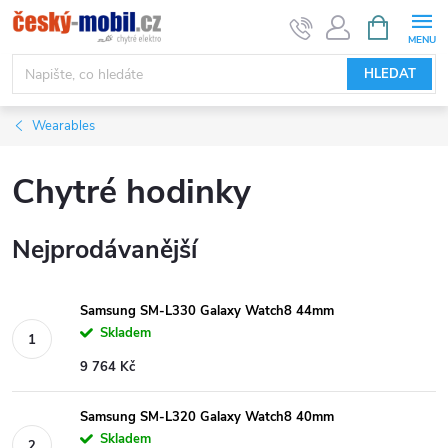
Přejít
NÁKUPNÍ
KOŠÍK
na
obsah
HLEDAT
Wearables
Chytré hodinky
Nejprodávanější
Samsung SM-L330 Galaxy Watch8 44mm
Skladem
9 764 Kč
Samsung SM-L320 Galaxy Watch8 40mm
Skladem