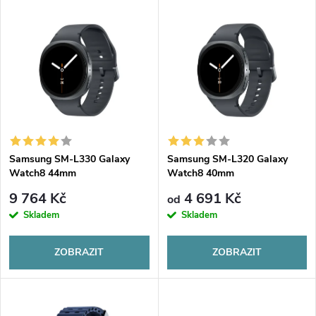
V
Nejdražší
z
ý
Abecedně
e
p
n
i
í
s
p
Samsung SM-L330 Galaxy
Samsung SM-L320 Galaxy
Watch8 44mm
Watch8 40mm
p
r
9 764 Kč
4 691 Kč
od
r
Skladem
Skladem
o
o
ZOBRAZIT
ZOBRAZIT
d
d
u