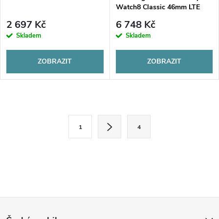
Watch8 Classic 46mm LTE
2 697 Kč
6 748 Kč
Skladem
Skladem
ZOBRAZIT
ZOBRAZIT
O
S
v
1
4
t
l
r
á
á
n
d
k
Z
a
o
v