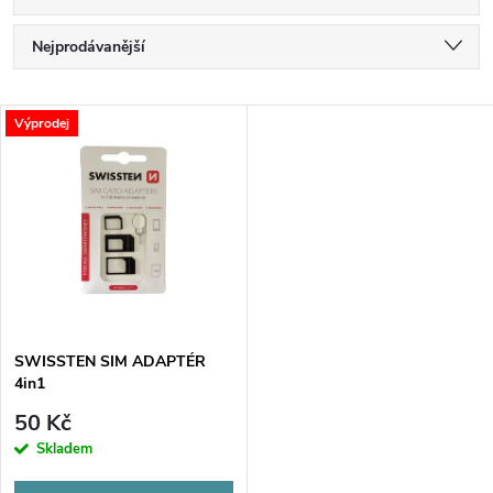
Ř
Nejprodávanější
a
Nejlevnější
V
Výprodej
Nejdražší
z
ý
Abecedně
e
p
n
i
í
s
p
SWISSTEN SIM ADAPTÉR
4in1
p
r
50 Kč
r
Skladem
o