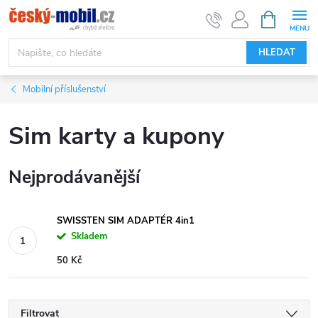
Přejít
NÁKUPNÍ
KOŠÍK
na
obsah
HLEDAT
Mobilní příslušenství
Sim karty a kupony
Nejprodávanější
SWISSTEN SIM ADAPTÉR 4in1
Skladem
50 Kč
Filtrovat