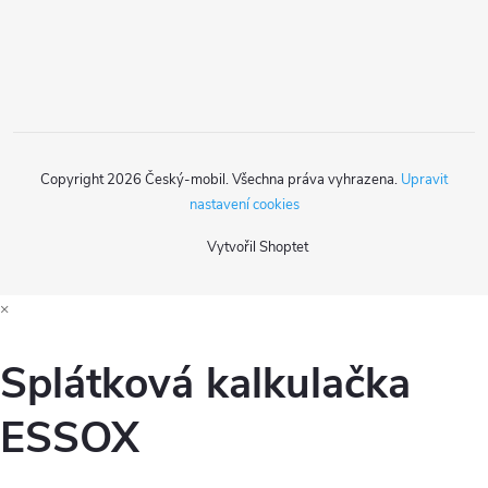
r
í
v
k
y
Copyright 2026
Český-mobil
. Všechna práva vyhrazena.
Upravit
v
nastavení cookies
ý
Vytvořil Shoptet
p
×
i
s
Splátková kalkulačka
u
ESSOX