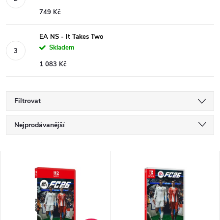
749 Kč
EA NS - It Takes Two
Skladem
1 083 Kč
Filtrovat
Ř
Nejprodávanější
a
Nejlevnější
V
Nejdražší
z
ý
Abecedně
e
p