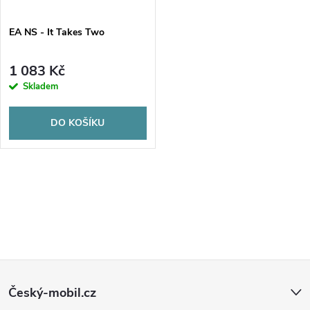
ů
ů
EA NS - It Takes Two
1 083 Kč
Skladem
DO KOŠÍKU
O
v
l
Z
á
Český-mobil.cz
d