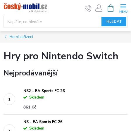
Přejít
NÁKUPNÍ
KOŠÍK
na
obsah
HLEDAT
Herní zařízení
Hry pro Nintendo Switch
Nejprodávanější
NS2 - EA Sports FC 26
Skladem
861 Kč
NS - EA Sports FC 26
Skladem