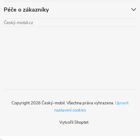
á
a
Péče o zákazníky
p
c
Český-mobil.cz
a
í
t
p
r
í
v
k
y
Copyright 2026
Český-mobil
. Všechna práva vyhrazena.
Upravit
v
nastavení cookies
ý
Vytvořil Shoptet
p