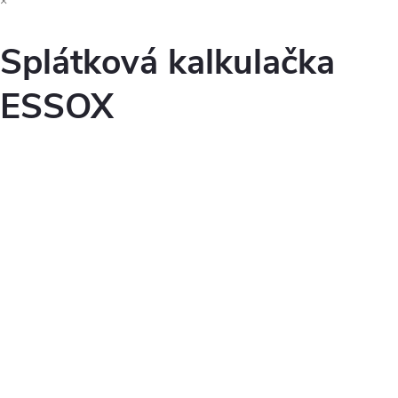
×
i
s
Splátková kalkulačka
u
ESSOX