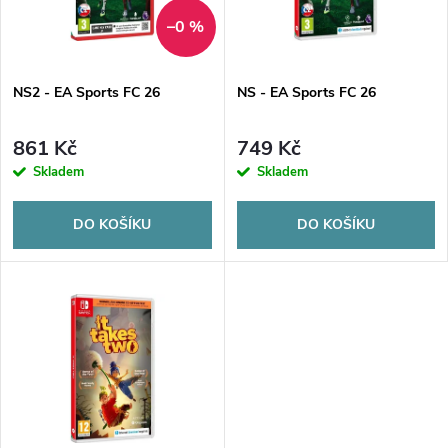
n
i
–0 %
í
s
p
NS2 - EA Sports FC 26
NS - EA Sports FC 26
p
r
861 Kč
749 Kč
r
Skladem
Skladem
o
o
DO KOŠÍKU
DO KOŠÍKU
d
d
u
u
k
k
t
t