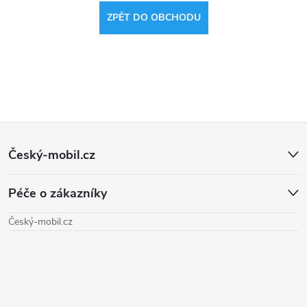
ZPĚT DO OBCHODU
Z
Český-mobil.cz
á
Péče o zákazníky
p
Český-mobil.cz
a
t