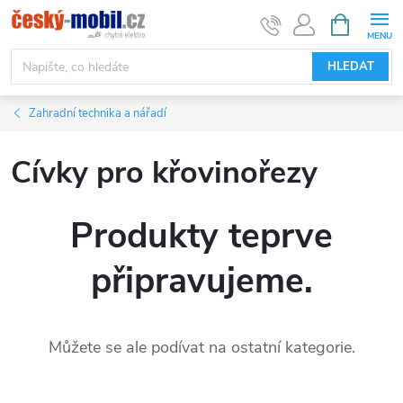
Přejít
NÁKUPNÍ
KOŠÍK
na
obsah
HLEDAT
Zahradní technika a nářadí
Cívky pro křovinořezy
Produkty teprve
připravujeme.
Můžete se ale podívat na ostatní kategorie.