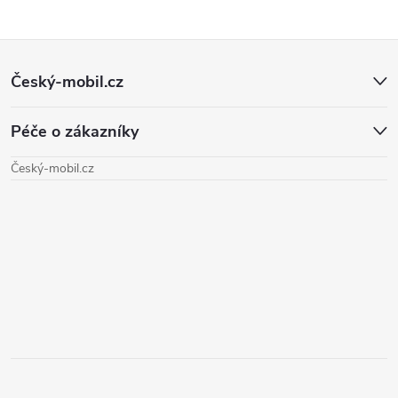
Z
Český-mobil.cz
á
Péče o zákazníky
p
Český-mobil.cz
a
t
í