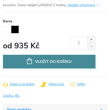
pouzdro. Doba nabíjení přibližně 2 hodiny.
Detailní informace
Barva
od
935 Kč
Měrná
cena:
VLOŽIT DO KOŠÍKU
Dotaz k produktu
Hlídací pes
Sdílet
Značka:
JBL
Popis produktu