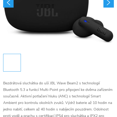
Bezdrátová sluchátka do uší JBL Wave Beam2 s technologií
Bluetooth 5.3 a funkcí Multi-Point pro připojení ke dvěma zařízením
současně. Aktivní potlačení hluku (ANC) s technologií Smart
Ambient pro kontrolu okolních zvuků. Výdrž baterie až 10 hodin na
jedno nabití, celkem až 40 hodin s nabíjecím pouzdrem. Odolnost
proti vodě a prachu s certifikací IP54 pro sluchátka a IPX2 pro