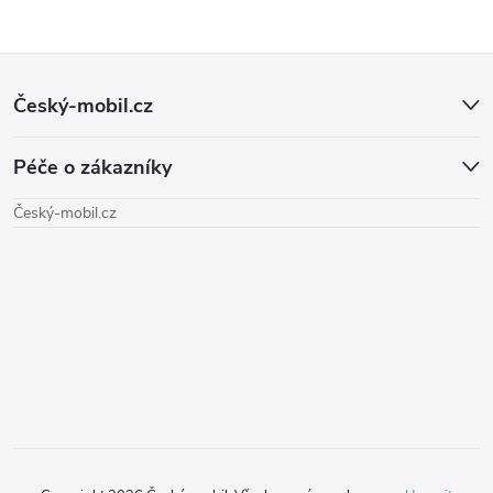
Z
Český-mobil.cz
á
Péče o zákazníky
p
Český-mobil.cz
a
t
í