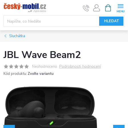
Přejít
NÁKUPNÍ
KOŠÍK
na
obsah
HLEDAT
Sluchátka
JBL Wave Beam2
Podrobnosti hodnocení
Neohodnoceno
Kód produktu:
Zvolte variantu