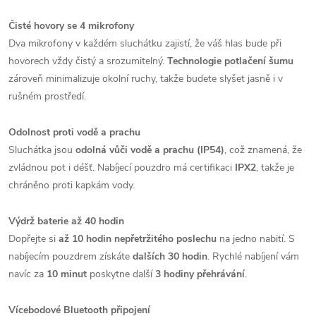
Čisté hovory se 4 mikrofony
Dva mikrofony v každém sluchátku zajistí, že váš hlas bude při
hovorech vždy čistý a srozumitelný.
Technologie potlačení šumu
zároveň minimalizuje okolní ruchy, takže budete slyšet jasně i v
rušném prostředí.
Odolnost proti vodě a prachu
Sluchátka jsou
odolná vůči vodě a prachu (IP54)
, což znamená, že
zvládnou pot i déšť. Nabíjecí pouzdro má certifikaci
IPX2
, takže je
chráněno proti kapkám vody.
Výdrž baterie až 40 hodin
Dopřejte si
až 10 hodin nepřetržitého poslechu
na jedno nabití. S
nabíjecím pouzdrem získáte
dalších 30 hodin
. Rychlé nabíjení vám
navíc za
10 minut
poskytne další
3 hodiny přehrávání
.
Vícebodové Bluetooth připojení