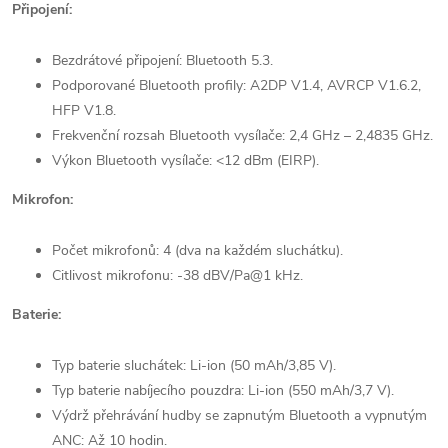
Připojení:
Bezdrátové připojení: Bluetooth 5.3.
Podporované Bluetooth profily: A2DP V1.4, AVRCP V1.6.2,
HFP V1.8.
Frekvenční rozsah Bluetooth vysílače: 2,4 GHz – 2,4835 GHz.
Výkon Bluetooth vysílače: <12 dBm (EIRP).
Mikrofon:
Počet mikrofonů: 4 (dva na každém sluchátku).
Citlivost mikrofonu: -38 dBV/Pa@1 kHz.
Baterie:
Typ baterie sluchátek: Li-ion (50 mAh/3,85 V).
Typ baterie nabíjecího pouzdra: Li-ion (550 mAh/3,7 V).
Výdrž přehrávání hudby se zapnutým Bluetooth a vypnutým
ANC: Až 10 hodin.