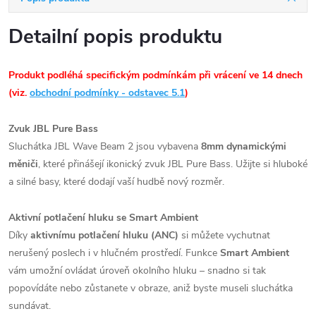
Detailní popis produktu
Produkt podléhá specifickým podmínkám při vrácení ve 14 dnech
(viz.
obchodní podmínky - odstavec 5.1
)
Zvuk JBL Pure Bass
Sluchátka JBL Wave Beam 2 jsou vybavena
8mm dynamickými
měniči
, které přinášejí ikonický zvuk JBL Pure Bass. Užijte si hluboké
a silné basy, které dodají vaší hudbě nový rozměr.
Aktivní potlačení hluku se Smart Ambient
Díky
aktivnímu potlačení hluku (ANC)
si můžete vychutnat
nerušený poslech i v hlučném prostředí. Funkce
Smart Ambient
vám umožní ovládat úroveň okolního hluku – snadno si tak
popovídáte nebo zůstanete v obraze, aniž byste museli sluchátka
sundávat.