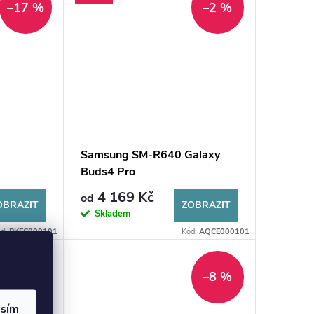
–17 %
–2 %
Samsung SM-R640 Galaxy
Buds4 Pro
4 169 Kč
od
OBRAZIT
ZOBRAZIT
Skladem
ód:
PKFC000101
Kód:
AQCE000101
–6 %
–8 %
asím