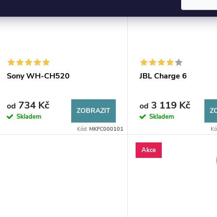
Sony WH-CH520
JBL Charge 6
734 Kč
3 119 Kč
od
od
ZOBRAZIT
Z
Skladem
Skladem
Kód:
MKFC000101
Kó
Akce