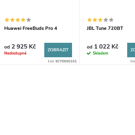
Huawei FreeBuds Pro 4
JBL Tune 720BT
2 925 Kč
1 022 Kč
od
od
ZOBRAZIT
Z
Nedostupné
Skladem
Kód:
9CYD000101
Kó
O
v
á