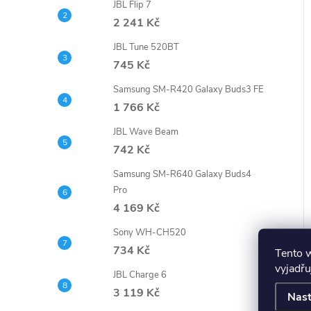
JBL Flip 7
2 241 Kč
JBL Tune 520BT
745 Kč
Samsung SM-R420 Galaxy Buds3 FE
1 766 Kč
JBL Wave Beam
742 Kč
Samsung SM-R640 Galaxy Buds4
Pro
4 169 Kč
Sony WH-CH520
734 Kč
Tento 
vyjadřu
JBL Charge 6
3 119 Kč
Nast