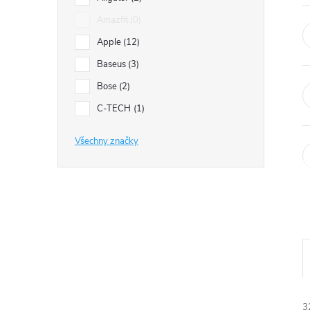
e
Amazfit
0
l
Apple
12
Baseus
3
Bose
2
C-TECH
1
Všechny značky
3