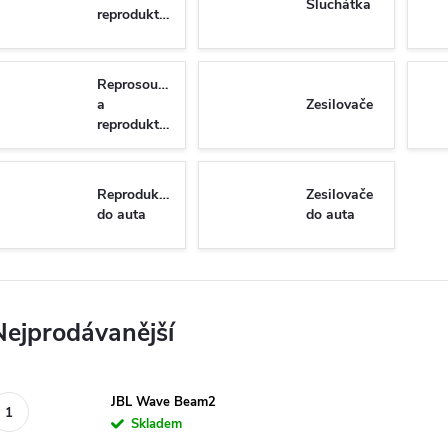
Sluchátka
reproduktory
Reprosoustavy
a
Zesilovače
reproduktory
Reproduktory
Zesilovače
do auta
do auta
Nejprodávanější
JBL Wave Beam2
Skladem