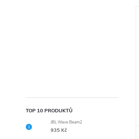
í
i
TOP 10 PRODUKTŮ
JBL Wave Beam2
935 Kč