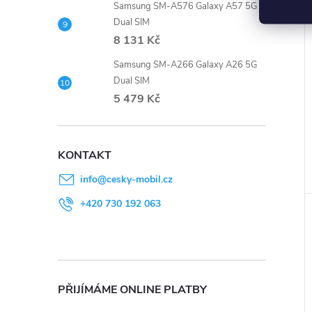
Samsung SM-A576 Galaxy A57 5G
Dual SIM
8 131 Kč
Samsung SM-A266 Galaxy A26 5G
Dual SIM
5 479 Kč
KONTAKT
info
@
cesky-mobil.cz
+420 730 192 063
PŘIJÍMÁME ONLINE PLATBY