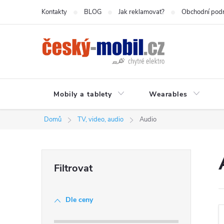
Přejít
Kontakty
BLOG
Jak reklamovat?
Obchodní pod
na
obsah
Mobily a tablety
Wearables
Domů
TV, video, audio
Audio
P
o
Dle ceny
s