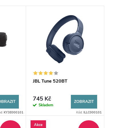
JBL Tune 520BT
745 Kč
OBRAZIT
ZOBRAZIT
Skladem
ód:
KY3E000101
Kód:
ILLC000101
Akce