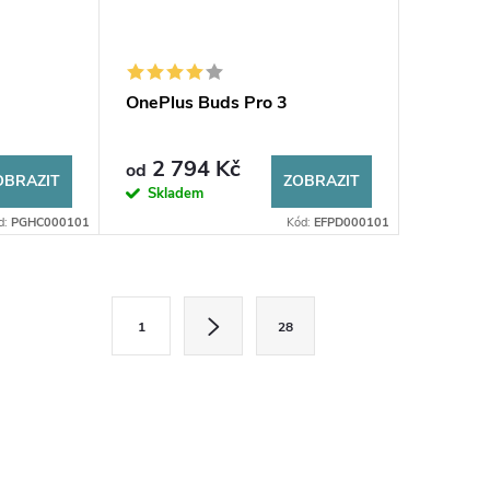
OnePlus Buds Pro 3
2 794 Kč
od
OBRAZIT
ZOBRAZIT
Skladem
d:
PGHC000101
Kód:
EFPD000101
S
1
28
t
r
á
n
k