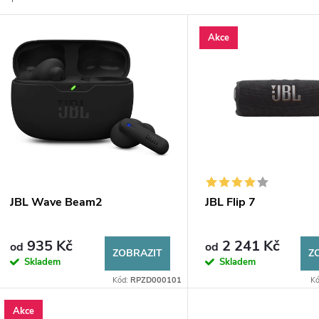
z
V
Akce
e
ý
n
p
p
s
r
p
JBL Wave Beam2
JBL Flip 7
o
r
935 Kč
2 241 Kč
od
od
d
ZOBRAZIT
Z
Skladem
Skladem
o
Kód:
RPZD000101
K
u
d
Akce