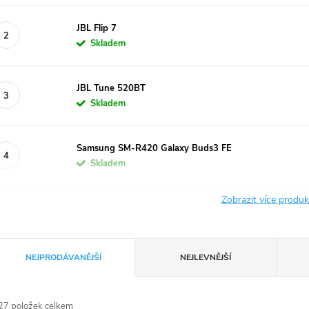
JBL Flip 7
Skladem
JBL Tune 520BT
Skladem
Samsung SM-R420 Galaxy Buds3 FE
Skladem
Zobrazit více produ
Ř
NEJPRODÁVANĚJŠÍ
NEJLEVNĚJŠÍ
a
27
položek celkem