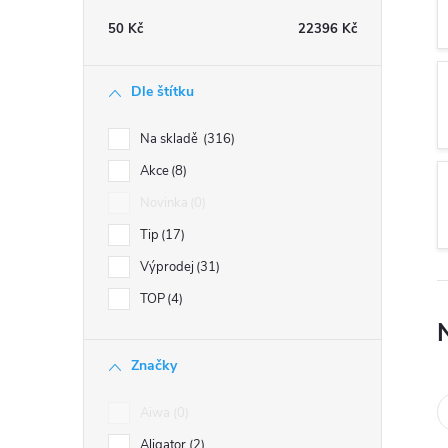
t
50
Kč
22396
Kč
r
Dle štítku
a
Na skladě
316
n
Akce
8
Novinka
0
n
Tip
17
í
Výprodej
31
TOP
4
p
a
Značky
n
Aiwa
0
Aligator
2