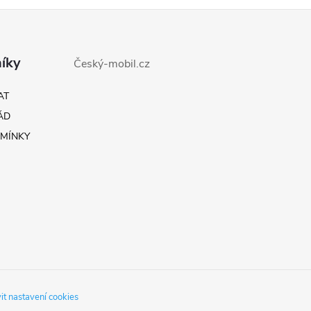
d
a
c
íky
Český-mobil.cz
AT
p
ÁD
MÍNKY
v
k
y
v
ý
it nastavení cookies
p