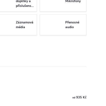
doplňky a
Mikrofony
příslušenství
Záznamová
Přenosné
média
audio
935 Kč
od