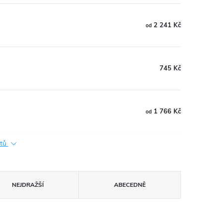
2 241 Kč
od
745 Kč
1 766 Kč
od
ktů
NEJDRAŽŠÍ
ABECEDNĚ