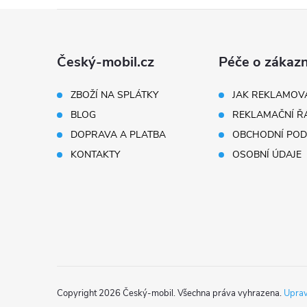
Z
á
Český-mobil.cz
Péče o zákazn
í
p
ZBOŽÍ NA SPLÁTKY
JAK REKLAMOV
BLOG
REKLAMAČNÍ Ř
a
r
DOPRAVA A PLATBA
OBCHODNÍ POD
t
KONTAKTY
OSOBNÍ ÚDAJE
í
Copyright 2026
Český-mobil
. Všechna práva vyhrazena.
Uprav