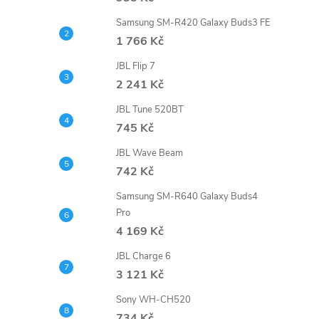
e
Samsung SM-R420 Galaxy Buds3 FE
1 766 Kč
l
JBL Flip 7
2 241 Kč
JBL Tune 520BT
745 Kč
JBL Wave Beam
742 Kč
Samsung SM-R640 Galaxy Buds4
Pro
4 169 Kč
JBL Charge 6
3 121 Kč
Sony WH-CH520
734 Kč