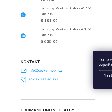
Samsung SM-A576 Galaxy A57 5G
Dual SIM
8 131 Kč
Samsung SM-A266 Galaxy A26 5G
Dual SIM
5 605 Kč
Tento 
KONTAKT
vyjadřu
info
@
cesky-mobil.cz
Nast
+420 730 192 063
PŘIJÍMÁME ONLINE PLATBY