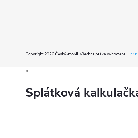
í
Copyright 2026
Český-mobil
. Všechna práva vyhrazena.
Uprav
×
Splátková kalkulač