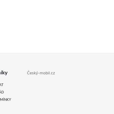
íky
Český-mobil.cz
AT
ÁD
MÍNKY