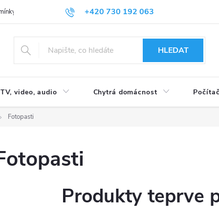
+420 730 192 063
mínky
Podmínky ochrany osobních údajů
HLEDAT
TV, video, audio
Chytrá domácnost
Počítač
Fotopasti
Fotopasti
Produkty teprve 