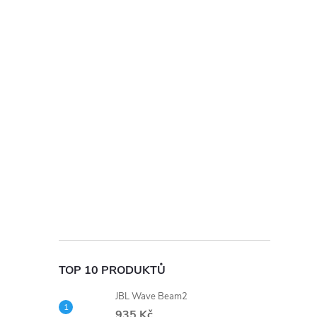
t
r
a
n
n
í
p
a
TOP 10 PRODUKTŮ
n
JBL Wave Beam2
935 Kč