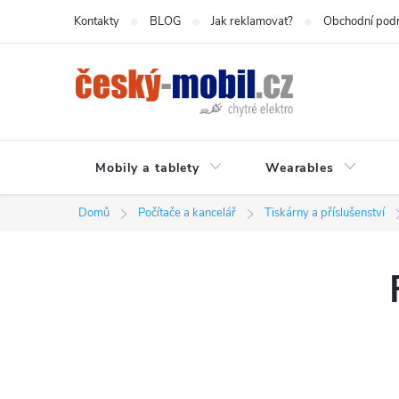
Přejít
Kontakty
BLOG
Jak reklamovat?
Obchodní pod
na
obsah
Mobily a tablety
Wearables
Domů
Počítače a kancelář
Tiskárny a příslušenství
P
o
s