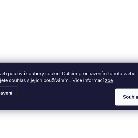
web používá soubory cookie. Dalším procházením tohoto webu
jete souhlas s jejich používáním.. Více informací
zde
.
avení
Souhl