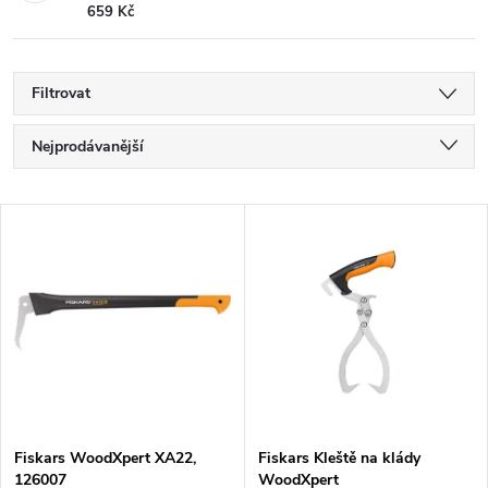
659 Kč
Filtrovat
Ř
Nejprodávanější
a
Nejlevnější
V
Nejdražší
z
ý
Abecedně
e
p
n
i
í
s
p
Fiskars WoodXpert XA22,
Fiskars Kleště na klády
126007
WoodXpert