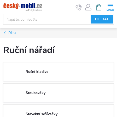
Přejít
NÁKUPNÍ
KOŠÍK
na
obsah
HLEDAT
Dílna
Ruční nářadí
Ruční kladiva
Šroubováky
Stavební sešívačky