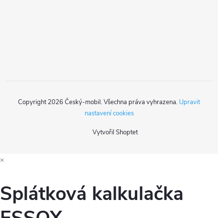
t
p
r
í
v
k
y
Copyright 2026
Český-mobil
. Všechna práva vyhrazena.
Upravit
v
nastavení cookies
ý
Vytvořil Shoptet
p
×
i
s
Splátková kalkulačka
u