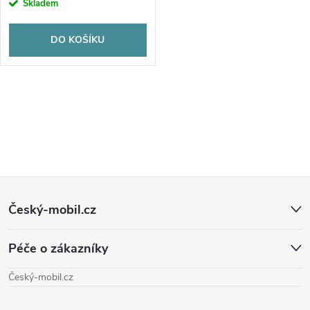
Skladem
DO KOŠÍKU
O
v
l
Z
á
Český-mobil.cz
d
á
a
Péče o zákazníky
p
c
Český-mobil.cz
a
í