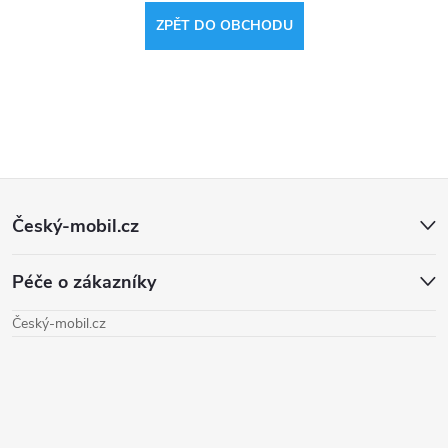
ZPĚT DO OBCHODU
Z
Český-mobil.cz
á
Péče o zákazníky
p
Český-mobil.cz
a
t