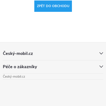
ZPĚT DO OBCHODU
Z
Český-mobil.cz
á
Péče o zákazníky
p
Český-mobil.cz
a
t