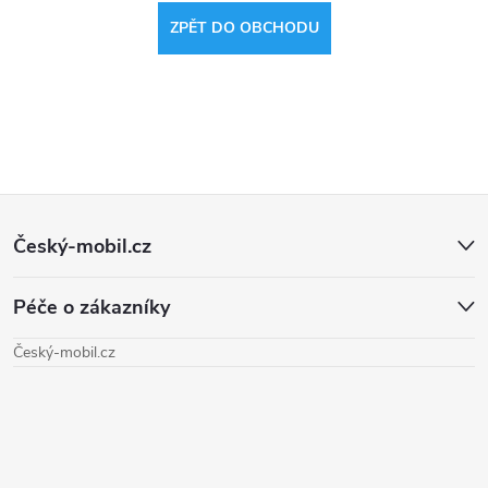
ZPĚT DO OBCHODU
Z
Český-mobil.cz
á
Péče o zákazníky
p
Český-mobil.cz
a
t