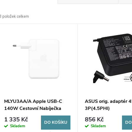
a
3
položek celkem
z
V
e
ý
n
p
p
s
r
p
MLYU3AA/A Apple USB-C
ASUS orig. adaptér
o
140W Cestovní Nabíječka
3P(4.5PHI)
r
1 335 Kč
856 Kč
d
DO KOŠÍKU
DO
Skladem
Skladem