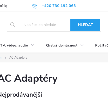
+420 730 192 063
mínky
Podmínky ochrany osobních údajů
HLEDAT
TV, video, audio
Chytrá domácnost
Počítač
m
AC Adaptéry
AC Adaptéry
Nejprodávanější