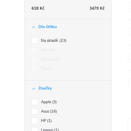
t
618
Kč
3470
Kč
r
Dle štítku
a
Na skladě
23
n
Akce
0
Novinka
0
n
Tip
0
í
Značky
p
Apple
3
a
Asus
16
n
HP
1
Lenovo
1