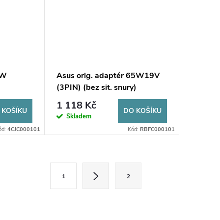
0W
Asus orig. adaptér 65W19V
(3PIN) (bez sit. snury)
1 118 Kč
 KOŠÍKU
DO KOŠÍKU
Skladem
ód:
4CJC000101
Kód:
RBFC000101
S
1
2
t
r
á