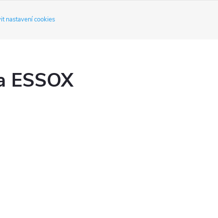
ý
it nastavení cookies
p
s
ka ESSOX
u