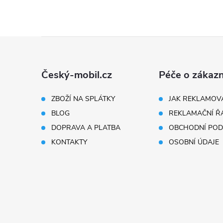
Z
á
Český-mobil.cz
Péče o zákazn
í
p
ZBOŽÍ NA SPLÁTKY
JAK REKLAMOV
BLOG
REKLAMAČNÍ Ř
a
r
DOPRAVA A PLATBA
OBCHODNÍ POD
t
KONTAKTY
OSOBNÍ ÚDAJE
í