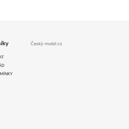
á
d
a
c
íky
Český-mobil.cz
AT
p
ÁD
MÍNKY
v
k
y
v