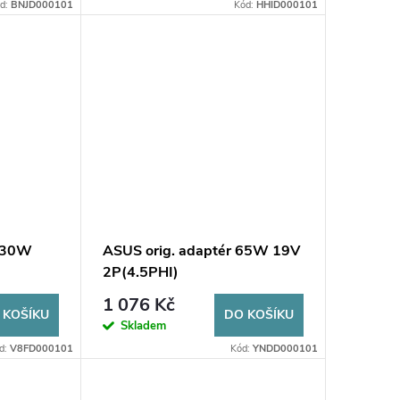
d:
BNJD000101
Kód:
HHID000101
 330W
ASUS orig. adaptér 65W 19V
2P(4.5PHI)
1 076 Kč
 KOŠÍKU
DO KOŠÍKU
Skladem
d:
V8FD000101
Kód:
YNDD000101