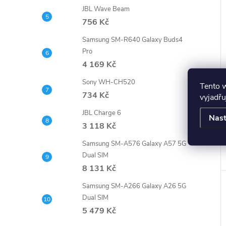
JBL Wave Beam
756 Kč
Samsung SM-R640 Galaxy Buds4
Pro
4 169 Kč
Sony WH-CH520
Tento 
734 Kč
vyjadřu
JBL Charge 6
Nast
3 118 Kč
Samsung SM-A576 Galaxy A57 5G
Dual SIM
8 131 Kč
Samsung SM-A266 Galaxy A26 5G
Dual SIM
5 479 Kč