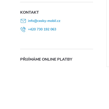
KONTAKT
info
@
cesky-mobil.cz
+420 730 192 063
PŘIJÍMÁME ONLINE PLATBY
l