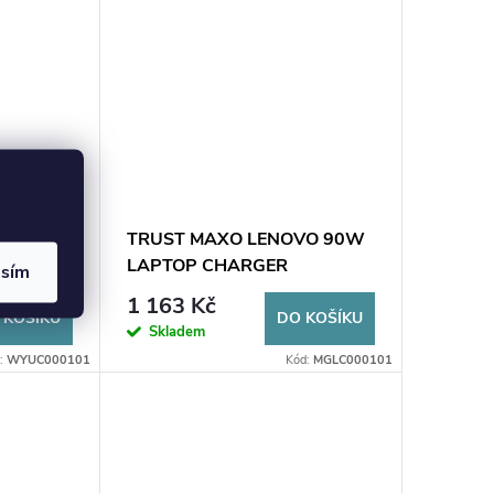
dapter
TRUST MAXO LENOVO 90W
LAPTOP CHARGER
asím
1 163 Kč
 KOŠÍKU
DO KOŠÍKU
Skladem
:
WYUC000101
Kód:
MGLC000101