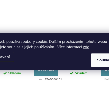
web používá soubory cookie. Dalším procházením tohoto webu
jete souhlas s jejich používáním.. Více informací
zde
.
ASUS orig. adaptér 45W 19V
HP 65W Smart AC A
avení
2P (4,5PHI)
(4.5mm)
Souhl
904 Kč
618 Kč
DO KOŠÍKU
DO
Skladem
Skladem
Kód:
STAD000101
Kód