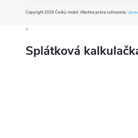
Copyright 2026
Český-mobil
. Všechna práva vyhrazena.
Uprav
i
×
Splátková kalkulač