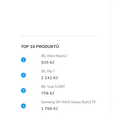
TOP 10 PRODUKTŮ
JBL Wave Beam2
935 Kč
JBL Flip 7
2 241 Kč
JBL Tune 520BT
758 Kč
Samsung SM-R420 Galaxy Buds3 FE
1 766 Kč