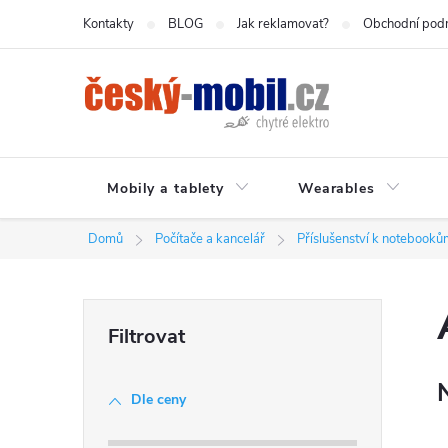
Přejít
Kontakty
BLOG
Jak reklamovat?
Obchodní pod
na
obsah
Mobily a tablety
Wearables
Domů
Počítače a kancelář
Příslušenství k notebooků
P
o
Dle ceny
s