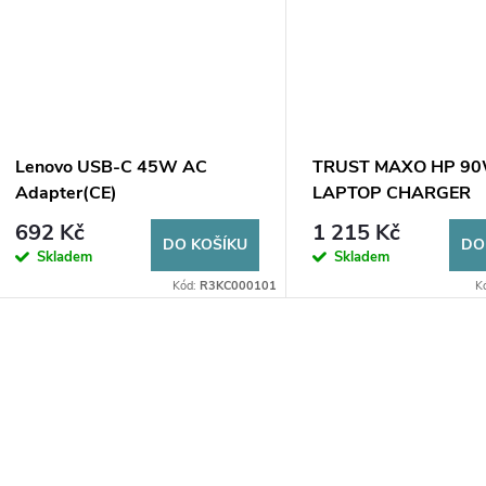
Lenovo USB-C 45W AC
TRUST MAXO HP 9
Adapter(CE)
LAPTOP CHARGER
692 Kč
1 215 Kč
DO KOŠÍKU
DO
Skladem
Skladem
Kód:
R3KC000101
K
O
v