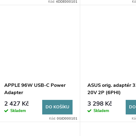
o
Kód:
4DDE000101
Kó
u
d
k
u
t
k
ů
t
ů
APPLE 96W USB-C Power
ASUS orig. adaptér
Adapter
20V 2P (6PHI)
2 427 Kč
3 298 Kč
DO KOŠÍKU
DO
Skladem
Skladem
Kód:
0GID000101
Kó