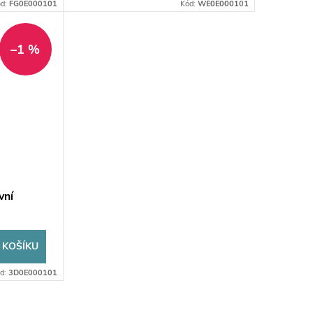
ód:
FG0E000101
Kód:
WE0E000101
–1 %
vní
 KOŠÍKU
d:
3D0E000101