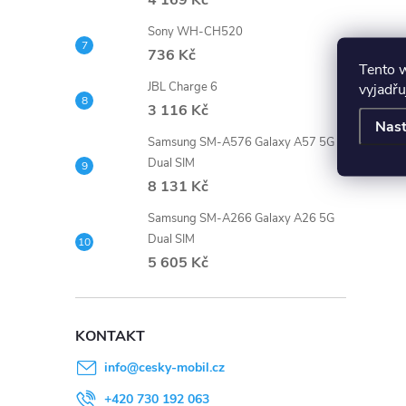
4 169 Kč
Sony WH-CH520
736 Kč
Tento 
vyjadřu
JBL Charge 6
l
3 116 Kč
Nast
Samsung SM-A576 Galaxy A57 5G
Dual SIM
8 131 Kč
Samsung SM-A266 Galaxy A26 5G
Dual SIM
5 605 Kč
í
KONTAKT
r
info
@
cesky-mobil.cz
+420 730 192 063