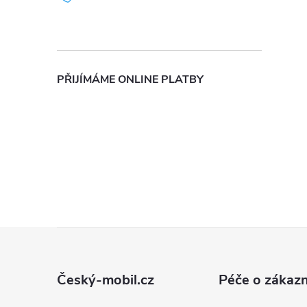
PŘIJÍMÁME ONLINE PLATBY
i
Z
á
Český-mobil.cz
Péče o zákazn