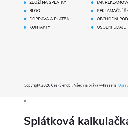
p
ZBOŽÍ NA SPLÁTKY
JAK REKLAMOV
BLOG
REKLAMAČNÍ Ř
a
DOPRAVA A PLATBA
OBCHODNÍ POD
t
KONTAKTY
OSOBNÍ ÚDAJE
í
Copyright 2026
Český-mobil
. Všechna práva vyhrazena.
Uprav
×
Splátková kalkulač