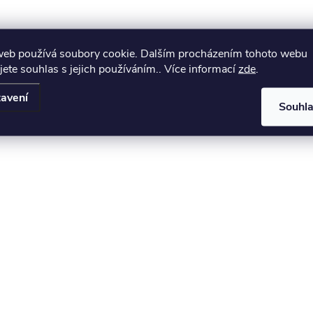
O
v
web používá soubory cookie. Dalším procházením tohoto webu
jete souhlas s jejich používáním.. Více informací
zde
.
á
avení
Souhl
d
a
c
p
v