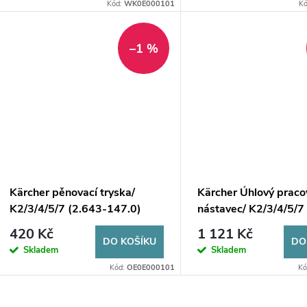
o
Kód:
WK0E000101
K
u
d
k
–1 %
u
t
k
ů
t
ů
Kärcher pěnovací tryska/
Kärcher Úhlový praco
K2/3/4/5/7 (2.643-147.0)
nástavec/ K2/3/4/5/7
420 Kč
1 121 Kč
DO KOŠÍKU
DO
Skladem
Skladem
Kód:
OE0E000101
Kó