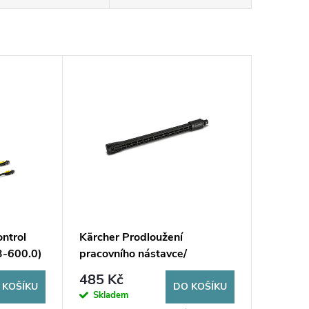
ntrol
Kärcher Prodloužení
3-600.0)
pracovního nástavce/
K2/3/4/5/7 (2.643-240.0)
485 Kč
 KOŠÍKU
DO KOŠÍKU
Skladem