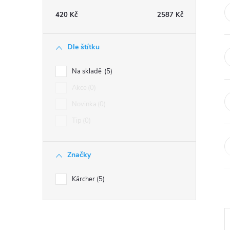
t
420
Kč
2587
Kč
r
Dle štítku
a
Na skladě
5
n
Akce
0
Novinka
0
n
Tip
0
í
Značky
p
Kärcher
5
a
n