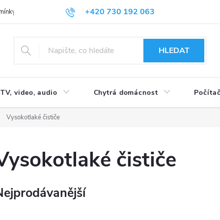
+420 730 192 063
mínky
Podmínky ochrany osobních údajů
HLEDAT
TV, video, audio
Chytrá domácnost
Počítač
Vysokotlaké čističe
Vysokotlaké čističe
Nejprodávanější