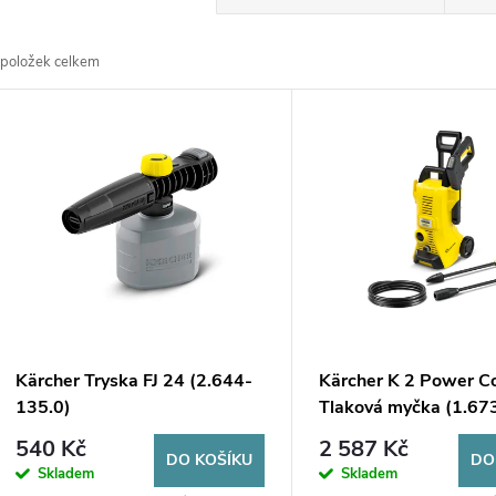
a
položek celkem
z
V
e
ý
n
p
p
s
r
p
Kärcher Tryska FJ 24 (2.644-
Kärcher K 2 Power Co
o
135.0)
Tlaková myčka (1.67
r
540 Kč
2 587 Kč
d
DO KOŠÍKU
DO
Skladem
Skladem