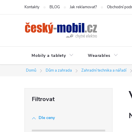
Přejít
Kontakty
BLOG
Jak reklamovat?
Obchodní pod
na
obsah
Mobily a tablety
Wearables
Domů
Dům a zahrada
Zahradní technika a nářadí
P
o
Dle ceny
s