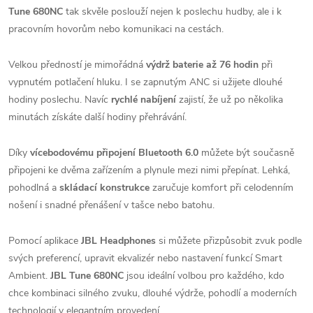
Tune 680NC
tak skvěle poslouží nejen k poslechu hudby, ale i k
pracovním hovorům nebo komunikaci na cestách.
Velkou předností je mimořádná
výdrž baterie až 76 hodin
při
vypnutém potlačení hluku. I se zapnutým ANC si užijete dlouhé
hodiny poslechu. Navíc
rychlé nabíjení
zajistí, že už po několika
minutách získáte další hodiny přehrávání.
Díky
vícebodovému připojení Bluetooth 6.0
můžete být současně
připojeni ke dvěma zařízením a plynule mezi nimi přepínat. Lehká,
pohodlná a
skládací konstrukce
zaručuje komfort při celodenním
nošení i snadné přenášení v tašce nebo batohu.
Pomocí aplikace
JBL Headphones
si můžete přizpůsobit zvuk podle
svých preferencí, upravit ekvalizér nebo nastavení funkcí Smart
Ambient.
JBL Tune 680NC
jsou ideální volbou pro každého, kdo
chce kombinaci silného zvuku, dlouhé výdrže, pohodlí a moderních
technologií v elegantním provedení.