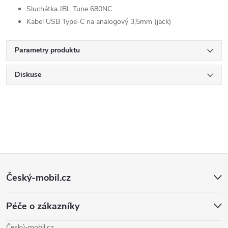
Sluchátka JBL Tune 680NC
Kabel USB Type-C na analogový 3,5mm (jack)
Parametry produktu
Diskuse
Z
Český-mobil.cz
á
Péče o zákazníky
p
Český-mobil.cz