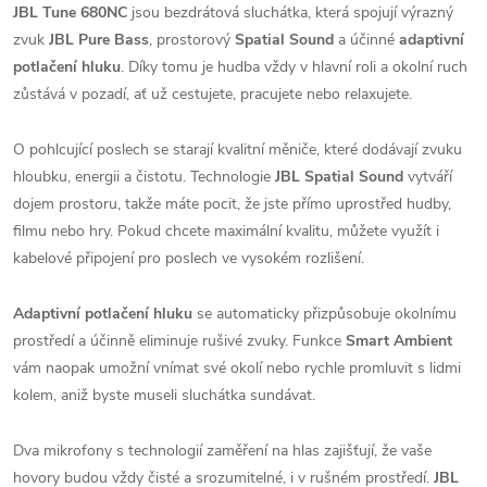
JBL Tune 680NC
jsou bezdrátová sluchátka, která spojují výrazný
zvuk
JBL Pure Bass
, prostorový
Spatial Sound
a účinné
adaptivní
potlačení hluku
. Díky tomu je hudba vždy v hlavní roli a okolní ruch
zůstává v pozadí, ať už cestujete, pracujete nebo relaxujete.
O pohlcující poslech se starají kvalitní měniče, které dodávají zvuku
hloubku, energii a čistotu. Technologie
JBL Spatial Sound
vytváří
dojem prostoru, takže máte pocit, že jste přímo uprostřed hudby,
filmu nebo hry. Pokud chcete maximální kvalitu, můžete využít i
kabelové připojení pro poslech ve vysokém rozlišení.
Adaptivní potlačení hluku
se automaticky přizpůsobuje okolnímu
prostředí a účinně eliminuje rušivé zvuky. Funkce
Smart Ambient
vám naopak umožní vnímat své okolí nebo rychle promluvit s lidmi
kolem, aniž byste museli sluchátka sundávat.
Dva mikrofony s technologií zaměření na hlas zajišťují, že vaše
hovory budou vždy čisté a srozumitelné, i v rušném prostředí.
JBL