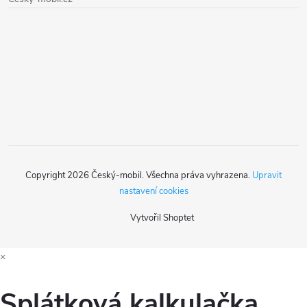
a
t
í
Copyright 2026
Český-mobil
. Všechna práva vyhrazena.
Upravit
nastavení cookies
Vytvořil Shoptet
×
Splátková kalkulačka