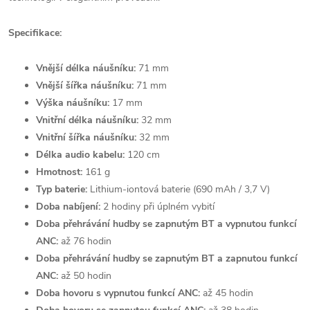
Specifikace:
Vnější délka náušníku:
71 mm
Vnější šířka náušníku:
71 mm
Výška náušníku:
17 mm
Vnitřní délka náušníku:
32 mm
Vnitřní šířka náušníku:
32 mm
Délka audio kabelu:
120 cm
Hmotnost:
161 g
Typ baterie:
Lithium-iontová baterie (690 mAh / 3,7 V)
Doba nabíjení:
2 hodiny při úplném vybití
Doba přehrávání hudby se zapnutým BT a vypnutou funkcí
ANC:
až 76 hodin
Doba přehrávání hudby se zapnutým BT a zapnutou funkcí
ANC:
až 50 hodin
Doba hovoru s vypnutou funkcí ANC:
až 45 hodin