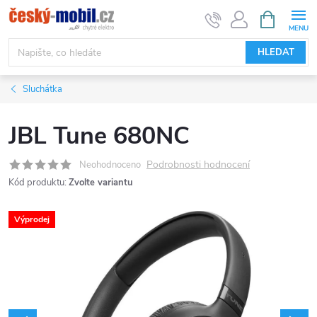
Přejít
NÁKUPNÍ
KOŠÍK
na
obsah
HLEDAT
Sluchátka
JBL Tune 680NC
Podrobnosti hodnocení
Neohodnoceno
Kód produktu:
Zvolte variantu
Výprodej