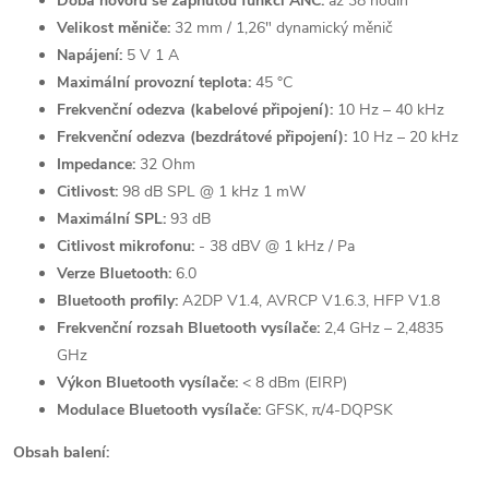
Doba hovoru se zapnutou funkcí ANC:
až 38 hodin
Velikost měniče:
32 mm / 1,26" dynamický měnič
Napájení:
5 V 1 A
Maximální provozní teplota:
45 °C
Frekvenční odezva (kabelové připojení):
10 Hz – 40 kHz
Frekvenční odezva (bezdrátové připojení):
10 Hz – 20 kHz
Impedance:
32 Ohm
Citlivost:
98 dB SPL @ 1 kHz 1 mW
Maximální SPL:
93 dB
Citlivost mikrofonu:
- 38 dBV @ 1 kHz / Pa
Verze Bluetooth:
6.0
Bluetooth profily:
A2DP V1.4, AVRCP V1.6.3, HFP V1.8
Frekvenční rozsah Bluetooth vysílače:
2,4 GHz – 2,4835
GHz
Výkon Bluetooth vysílače:
< 8 dBm (EIRP)
Modulace Bluetooth vysílače:
GFSK, π/4-DQPSK
Obsah balení: