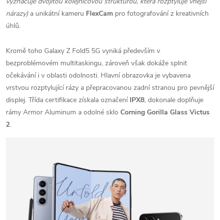
vyznačuje dvojitou kolejnicovou strukturou, která rozptyluje vnější
nárazy)
a unikátní kameru
FlexCam
pro fotografování z kreativních
úhlů.
Kromě toho Galaxy Z Fold5 5G vyniká především v
bezproblémovém multitaskingu, zároveň však dokáže splnit
očekávání i v oblasti odolnosti. Hlavní obrazovka je vybavena
vrstvou rozptylující rázy a přepracovanou zadní stranou pro pevnější
displej. Třída certifikace získala označení
IPX8
, dokonale doplňuje
rámy Armor Aluminum a odolné sklo
Corning Gorilla Glass Victus
2
.