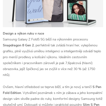
Design a výkon ruku v ruce
Samsung Galaxy Z Fold5 5G běží na výkonném procesoru
Snapdragon 8 Gen 2
, perfektně tak zvládá hraní her, vylepšenou
grafiku, plně využívá umělou inteligenci a inteligentněji odvádí teplo
pro menší prodlevy a kolísání výkonu. Ideálním cestovním
společníkem i pracovníkem zároveň je pak 7,6palcová (hlavní)
obrazovka, jejíž špičkový jas se zvýšil o více než 30 % (až 1750
nitů).
Ovšem, hlavní středobod se teprve blíží, a tím je nový a tenčí
S Pen
Fold Edition
. Vytváření poznámek s ním je zábava a jeho kompaktní
design vám skvěle padne do ruky, komfortní designy Samsung totiž
skutečně umí. Dokoupit si můžete i praktické pouzdro
Slim S Pen