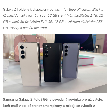
Galaxy Z Fold5 je k dispozici v barvách:
Icy Blue, Phantom Black a
Cream
. Varianty pamětí jsou:
12 GB s vnitřním úložištěm 1 TB, 12
GB s vnitřním úložištěm 512 GB, 12 GB s vnitřním úložištěm 256
GB. (Barvy a paměti dle trhu)
Samsung Galaxy Z Fold5 5G je povedená novinka pro uživatele,
kteří mají v oblibě trendy smartphony a nebojí se vybočit z