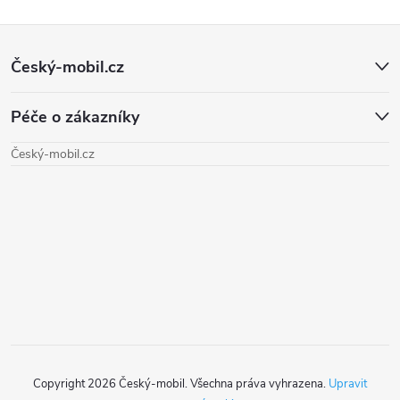
Z
Český-mobil.cz
á
Péče o zákazníky
p
Český-mobil.cz
a
t
í
Copyright 2026
Český-mobil
. Všechna práva vyhrazena.
Upravit