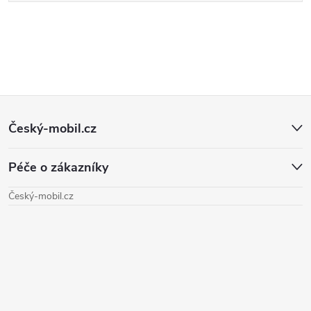
Z
Český-mobil.cz
á
Péče o zákazníky
p
Český-mobil.cz
a
t
í