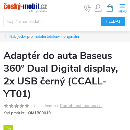
Přejít
NÁKUPNÍ
KOŠÍK
na
obsah
HLEDAT
Nabíječky pro mobilní telefony - originální
Adaptér do auta Baseus
360° Dual Digital display,
2x USB černý (CCALL-
YT01)
Podrobnosti hodnocení
Neohodnoceno
Kód produktu:
OM1B000101
Tip