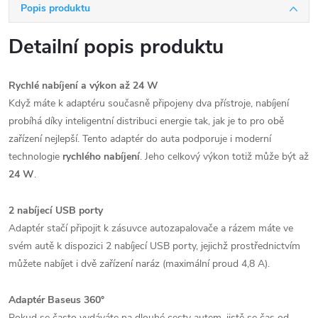
Popis produktu
Detailní popis produktu
Rychlé nabíjení a výkon až 24 W
Když máte k adaptéru současně připojeny dva přístroje, nabíjení
probíhá díky inteligentní distribuci energie tak, jak je to pro obě
zařízení nejlepší. Tento adaptér do auta podporuje i moderní
technologie
rychlého nabíjení
. Jeho celkový výkon totiž může být až
24 W
.
2 nabíjecí USB porty
Adaptér stačí připojit k zásuvce autozapalovače a rázem máte ve
svém autě k dispozici 2 nabíjecí USB porty, jejichž prostřednictvím
můžete nabíjet i dvě zařízení naráz (maximální proud 4,8 A).
Adaptér Baseus 360°
Pokud se často vydáváte na dlouhé cesty autem, jistě se čas od