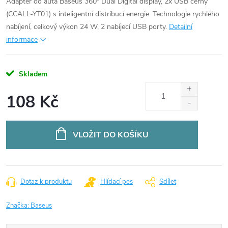
Adaptér do auta Baseus 360° Dual Digital display, 2x USB černý
(CCALL-YT01) s inteligentní distribucí energie. Technologie rychlého
nabíjení, celkový výkon 24 W, 2 nabíjecí USB porty.
Detailní
informace
Skladem
108 Kč
Měrná
cena:
VLOŽIT DO KOŠÍKU
Dotaz k produktu
Hlídací pes
Sdílet
Značka:
Baseus