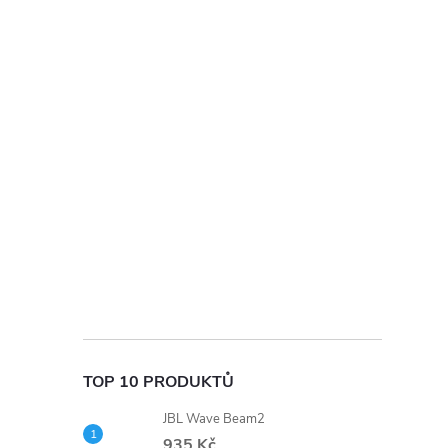
t
r
a
n
n
í
p
a
TOP 10 PRODUKTŮ
n
JBL Wave Beam2
935 Kč