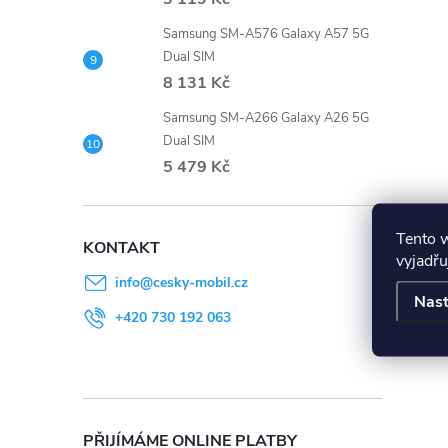
Samsung SM-A576 Galaxy A57 5G
Dual SIM
8 131 Kč
Samsung SM-A266 Galaxy A26 5G
Dual SIM
5 479 Kč
Tento 
KONTAKT
vyjadřu
info
@
cesky-mobil.cz
Nast
+420 730 192 063
PŘIJÍMÁME ONLINE PLATBY