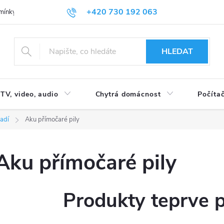
+420 730 192 063
mínky
Podmínky ochrany osobních údajů
HLEDAT
TV, video, audio
Chytrá domácnost
Počítač
adí
Aku přímočaré pily
Aku přímočaré pily
Produkty teprve 