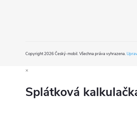
í
Copyright 2026
Český-mobil
. Všechna práva vyhrazena.
Uprav
×
Splátková kalkulač