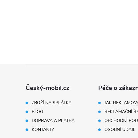
Z
á
Český-mobil.cz
Péče o zákazn
p
ZBOŽÍ NA SPLÁTKY
JAK REKLAMOV
BLOG
REKLAMAČNÍ Ř
a
DOPRAVA A PLATBA
OBCHODNÍ POD
t
KONTAKTY
OSOBNÍ ÚDAJE