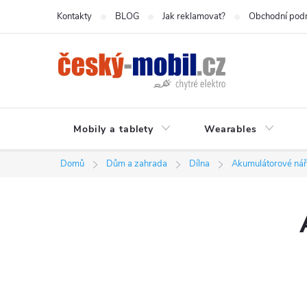
Přejít
Kontakty
BLOG
Jak reklamovat?
Obchodní pod
na
obsah
Mobily a tablety
Wearables
Domů
Dům a zahrada
Dílna
Akumulátorové nář
P
o
s