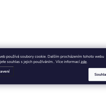
web používá soubory cookie. Dalším procházením tohoto webu
jete souhlas s jejich používáním.. Více informací
zde
.
avení
Souhl