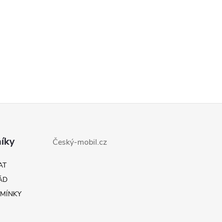
íky
Český-mobil.cz
AT
ÁD
MÍNKY