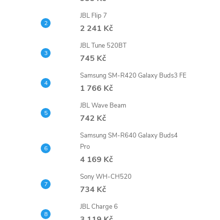
e
JBL Flip 7
2 241 Kč
l
JBL Tune 520BT
745 Kč
Samsung SM-R420 Galaxy Buds3 FE
1 766 Kč
JBL Wave Beam
742 Kč
Samsung SM-R640 Galaxy Buds4
Pro
4 169 Kč
Sony WH-CH520
734 Kč
JBL Charge 6
3 119 Kč