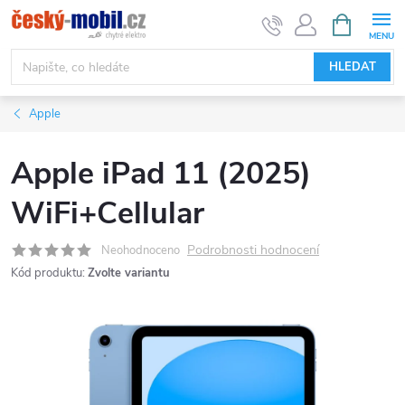
Přejít
NÁKUPNÍ
KOŠÍK
na
obsah
HLEDAT
Apple
Apple iPad 11 (2025)
WiFi+Cellular
Podrobnosti hodnocení
Neohodnoceno
Kód produktu:
Zvolte variantu