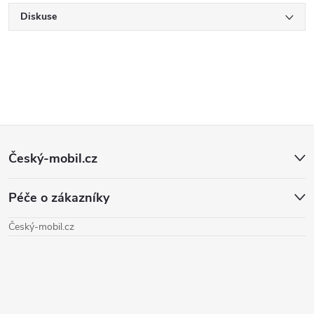
Diskuse
Z
Český-mobil.cz
á
Péče o zákazníky
p
Český-mobil.cz
a
t