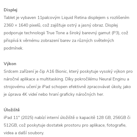
Displej
Tablet je vybaven 11palcovým Liquid Retina displejem s rozlišením
2360 × 1640 pixelů, což zajišťuje ostrý a jasný obraz. Displej
podporuje technologii True Tone a široký barevný gamut (P3), což
přispívá k věrnému zobrazení barev za různých světelných
podmínek.
Výkon
Srdcem zařízení je čip A16 Bionic, který poskytuje vysoký výkon pro
náročné aplikace a multitasking. Díky pokročilému Neural Enginu a
strojovému učení je iPad schopen efektivně zpracovávat úkoly, jako
je úprava 4K videí nebo hraní graficky náročných her.
Úložiště
iPad 11" (2025) nabízí interní úložiště o kapacitě 128 GB, 256GB či
512GB, což poskytuje dostatek prostoru pro aplikace, fotografie,
videa a další soubory.