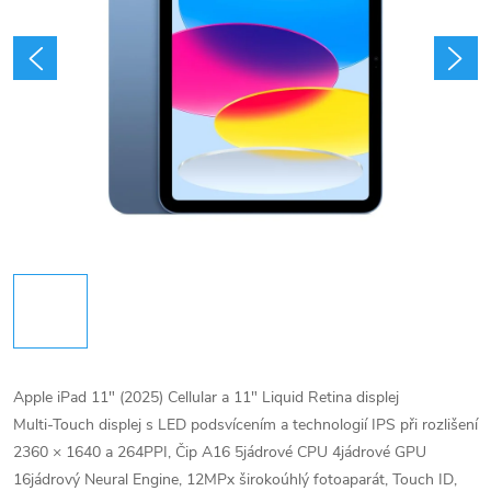
Apple iPad 11" (2025) Cellular a 11" Liquid Retina displej
Multi‑Touch displej s LED podsvícením a technologií IPS při rozlišení
2360 × 1640 a 264PPI, Čip A16 5jádrové CPU 4jádrové GPU
16jádrový Neural Engine, 12MPx širokoúhlý fotoaparát, Touch ID,