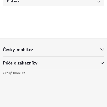
Diskuse
Z
Český-mobil.cz
á
Péče o zákazníky
p
Český-mobil.cz
a
t
í