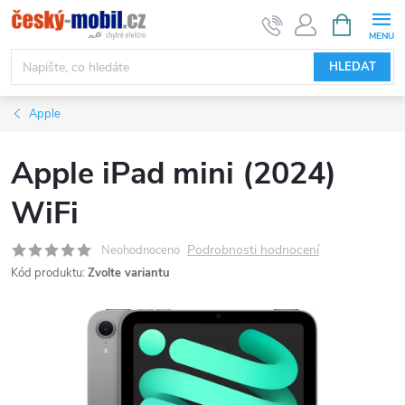
Přejít
NÁKUPNÍ
KOŠÍK
na
obsah
HLEDAT
Apple
Apple iPad mini (2024)
WiFi
Podrobnosti hodnocení
Neohodnoceno
Kód produktu:
Zvolte variantu