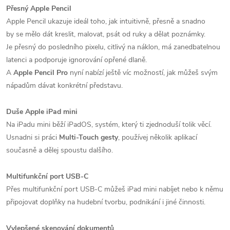
Přesný Apple Pencil
Apple Pencil ukazuje ideál toho, jak intuitivně, přesně a snadno
by se mělo dát kreslit, malovat, psát od ruky a dělat poznámky.
Je přesný do posledního pixelu, citlivý na náklon, má zanedbatelnou
latenci a podporuje ignorování opřené dlaně.
A
Apple Pencil Pro
nyní nabízí ještě víc možností, jak můžeš svým
nápadům dávat konkrétní představu.
Duše Apple iPad mini
Na iPadu mini běží iPadOS, systém, který ti zjednoduší tolik věcí.
Usnadni si práci
Multi-Touch gesty
, používej několik aplikací
současně a dělej spoustu dalšího.
Multifunkční port USB-C
Přes multifunkční port USB‑C můžeš iPad mini nabíjet nebo k němu
připojovat doplňky na hudební tvorbu, podnikání i jiné činnosti.
Vylepšené skenování dokumentů