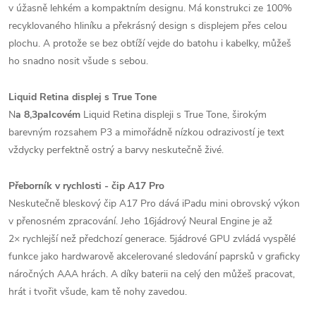
v úžasně lehkém a kompaktním designu. Má konstrukci ze 100%
recyklovaného hliníku a překrásný design s displejem přes celou
plochu. A protože se bez obtíží vejde do batohu i kabelky, můžeš
ho snadno nosit všude s sebou.
Liquid Retina displej s True Tone
N
a 8,3palcovém
Liquid Retina displeji s True Tone, širokým
barevným rozsahem P3 a mimořádně nízkou odrazivostí je text
vždycky perfektně ostrý a barvy neskutečně živé.
Přeborník v rychlosti - čip A17 Pro
Neskutečně bleskový čip A17 Pro dává iPadu mini obrovský výkon
v přenosném zpracování. Jeho 16jádrový Neural Engine je až
2× rychlejší než předchozí generace. 5jádrové GPU zvládá vyspělé
funkce jako hardwarově akcelerované sledování paprsků v graficky
náročných AAA hrách. A díky baterii na celý den můžeš pracovat,
hrát i tvořit všude, kam tě nohy zavedou.