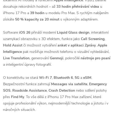
lokálními AI modely a funkcemi
Apple Intelligence
. Výdrž baterie
dosahuje rekordních hodnot – až
33 hodin přehrávání videa
u
iPhonu 17 Pro a
39 hodin
u modelu Pro Max. S rychlým nabíjením
získáte
50 % kapacity za 20 minut
s výkonným adaptérem.
Software
iOS 26
přináší moderní
Liquid Glass design
, interaktivní
uzamykací obrazovku s 3D efektem, funkce jako
Call Screening
,
Hold Assist
či možnost vytváření
anket v aplikaci Zprávy
.
Apple
Intelligence
pak rozšiřuje možnosti telefonu o vizuální vyhledávání,
Live Translation
, generování
Genmoji
, pokročilé
nástroje pro psaní
a inteligentní úpravy fotografií.
O konektivitu se stará
Wi-Fi 7
,
Bluetooth 6
,
5G
a
eSIM
.
Bezpečnostní funkce zahrnují
Messages via satellite
,
Emergency
SOS
,
Roadside Assistance
,
Crash Detection
nebo sdílení polohy
přes
Find My
. To vše dělá z iPhonu 17 Pro Max zařízení, které
spojuje profesionální výkon, nejmodernější technologie a jistotu i v
náročných situacích.