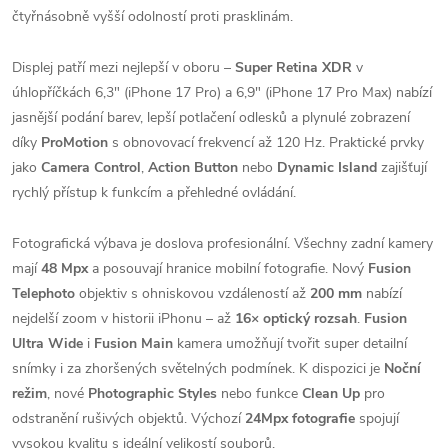
čtyřnásobně vyšší odolností proti prasklinám.
Displej patří mezi nejlepší v oboru –
Super Retina XDR
v
úhlopříčkách 6,3" (iPhone 17 Pro) a 6,9" (iPhone 17 Pro Max) nabízí
jasnější podání barev, lepší potlačení odlesků a plynulé zobrazení
díky
ProMotion
s obnovovací frekvencí až 120 Hz. Praktické prvky
jako
Camera Control
,
Action Button
nebo
Dynamic Island
zajišťují
rychlý přístup k funkcím a přehledné ovládání.
Fotografická výbava je doslova profesionální. Všechny zadní kamery
mají
48 Mpx
a posouvají hranice mobilní fotografie. Nový
Fusion
Telephoto
objektiv s ohniskovou vzdáleností až
200 mm
nabízí
nejdelší zoom v historii iPhonu – až
16× optický rozsah
.
Fusion
Ultra Wide
i
Fusion Main
kamera umožňují tvořit super detailní
snímky i za zhoršených světelných podmínek. K dispozici je
Noční
režim
, nové
Photographic Styles
nebo funkce
Clean Up
pro
odstranění rušivých objektů. Výchozí
24Mpx fotografie
spojují
vysokou kvalitu s ideální velikostí souborů.