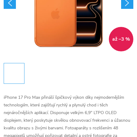
až –3 %
iPhone 17 Pro Max přináší špičkový výkon díky nejmodernějším
technologiím, které zajišťují rychlý a plynulý chod i těch
nejnáročnějších aplikací. Disponuje velkým 6,9" LTPO OLED
displejem, který poskytuje skvělou obnovovací frekvenci a úžasnou
kvalitu obrazu s živými barvami. Fotoaparáty s rozlišením 48
megapixelů umožňují pořizovat detailní a ostré fotografie za