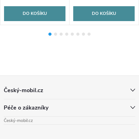
DO KOŠÍKU
DO KOŠÍKU
Z
Český-mobil.cz
á
Péče o zákazníky
p
Český-mobil.cz
a