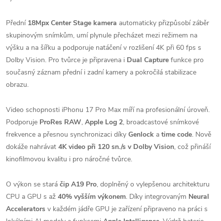
Přední
18Mpx Center Stage kamera
automaticky přizpůsobí záběr
skupinovým snímkům, umí plynule přecházet mezi režimem na
výšku a na šířku a podporuje natáčení v rozlišení 4K při 60 fps s
Dolby Vision. Pro tvůrce je připravena i
Dual Capture
funkce pro
současný záznam přední i zadní kamery a pokročilá stabilizace
obrazu.
Video schopnosti iPhonu 17 Pro Max míří na profesionální úroveň.
Podporuje
ProRes RAW
,
Apple Log 2
, broadcastové snímkové
frekvence a přesnou synchronizaci díky
Genlock
a
time code
. Nově
dokáže nahrávat
4K video při 120 sn./s v Dolby Vision
, což přináší
kinofilmovou kvalitu i pro náročné tvůrce.
O výkon se stará
čip A19 Pro
, doplněný o vylepšenou architekturu
CPU a GPU s až
40% vyšším výkonem
. Díky integrovaným
Neural
Accelerators
v každém jádře GPU je zařízení připraveno na práci s