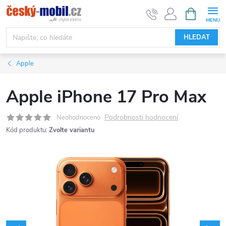
Přejít
NÁKUPNÍ
KOŠÍK
na
obsah
HLEDAT
Apple
Apple iPhone 17 Pro Max
Podrobnosti hodnocení
Neohodnoceno
Kód produktu:
Zvolte variantu