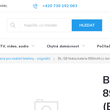
+420 730 192 063
mínky
Podmínky ochrany osobních údajů
HLEDAT
TV, video, audio
Chytrá domácnost
Počítač
erie pro mobilní telefony - originální
BL-5B Nokia baterie 890mAh Li-Ion 
B
8
(