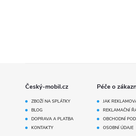
Z
á
Český-mobil.cz
Péče o zákazn
p
ZBOŽÍ NA SPLÁTKY
JAK REKLAMOV
BLOG
REKLAMAČNÍ Ř
a
DOPRAVA A PLATBA
OBCHODNÍ POD
t
KONTAKTY
OSOBNÍ ÚDAJE