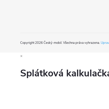
í
Copyright 2026
Český-mobil
. Všechna práva vyhrazena.
Uprav
×
Splátková kalkulač