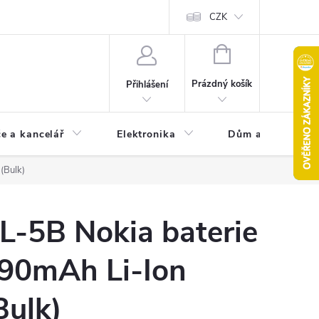
CZK
NÁKUPNÍ
KOŠÍK
Prázdný košík
Přihlášení
e a kancelář
Elektronika
Dům a zahrada
(Bulk)
L-5B Nokia baterie
90mAh Li-Ion
Bulk)