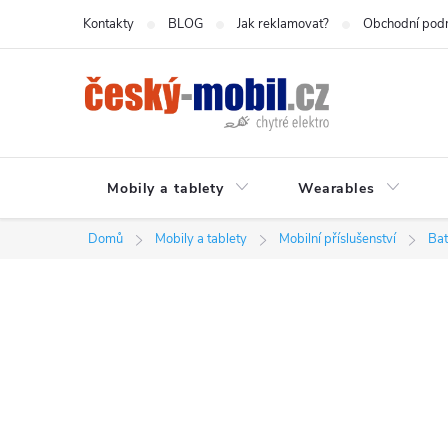
Přejít
Kontakty
BLOG
Jak reklamovat?
Obchodní pod
na
obsah
Mobily a tablety
Wearables
Domů
Mobily a tablety
Mobilní příslušenství
Bat
P
o
s