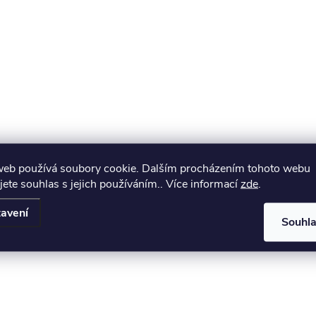
web používá soubory cookie. Dalším procházením tohoto webu
jete souhlas s jejich používáním.. Více informací
zde
.
avení
Souhl