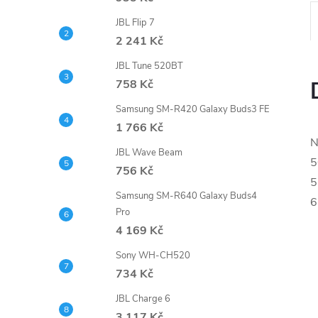
e
JBL Flip 7
2 241 Kč
l
JBL Tune 520BT
758 Kč
Samsung SM-R420 Galaxy Buds3 FE
1 766 Kč
N
JBL Wave Beam
5
756 Kč
5
Samsung SM-R640 Galaxy Buds4
6
Pro
4 169 Kč
Sony WH-CH520
734 Kč
JBL Charge 6
3 117 Kč