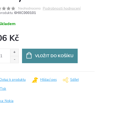
Podrobnosti hodnocení
Neohodnoceno
produktu:
6HXC000101
Skladem
06 Kč
ná
:
VLOŽIT DO KOŠÍKU
Dotaz k produktu
Hlídací pes
Sdílet
Tisk
ka:
Nokia