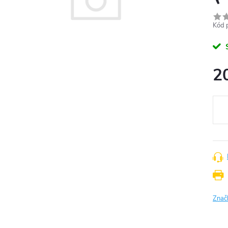
Kód 
2
Měr
cena
Znač