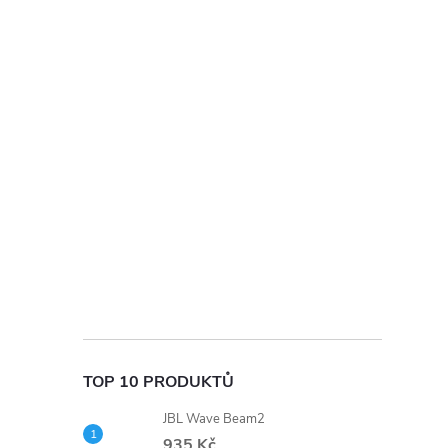
t
r
a
n
n
í
p
a
TOP 10 PRODUKTŮ
n
JBL Wave Beam2
935 Kč