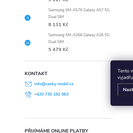
Samsung SM-A576 Galaxy A57 5G
Dual SIM
8 131 Kč
Samsung SM-A266 Galaxy A26 5G
Dual SIM
5 479 Kč
Tento 
KONTAKT
vyjadřu
info
@
cesky-mobil.cz
Nast
+420 730 192 063
PŘIJÍMÁME ONLINE PLATBY