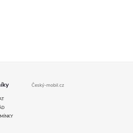
íky
Český-mobil.cz
AT
ÁD
MÍNKY