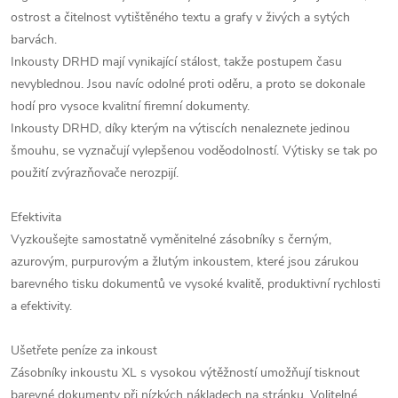
ostrost a čitelnost vytištěného textu a grafy v živých a sytých
barvách.
Inkousty DRHD mají vynikající stálost, takže postupem času
nevyblednou. Jsou navíc odolné proti oděru, a proto se dokonale
hodí pro vysoce kvalitní firemní dokumenty.
Inkousty DRHD, díky kterým na výtiscích nenaleznete jedinou
šmouhu, se vyznačují vylepšenou voděodolností. Výtisky se tak po
použití zvýrazňovače nerozpijí.
Efektivita
Vyzkoušejte samostatně vyměnitelné zásobníky s černým,
azurovým, purpurovým a žlutým inkoustem, které jsou zárukou
barevného tisku dokumentů ve vysoké kvalitě, produktivní rychlosti
a efektivity.
Ušetřete peníze za inkoust
Zásobníky inkoustu XL s vysokou výtěžností umožňují tisknout
barevné dokumenty při nízkých nákladech na stránku. Volitelné