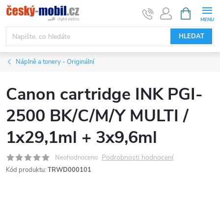
Přejít
NÁKUPNÍ
KOŠÍK
na
obsah
HLEDAT
Náplně a tonery - Originální
Canon cartridge INK PGI-
2500 BK/C/M/Y MULTI /
1x29,1ml + 3x9,6ml
Podrobnosti hodnocení
Neohodnoceno
Kód produktu:
TRWD000101