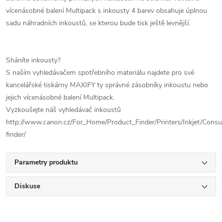
vícenásobné balení Multipack s inkousty 4 barev obsahuje úplnou
sadu náhradních inkoustů, se kterou bude tisk ještě levnější.
Sháníte inkousty?
S naším vyhledávačem spotřebního materiálu najdete pro své
kancelářské tiskárny MAXIFY ty správné zásobníky inkoustu nebo
jejich vícenásobné balení Multipack.
Vyzkoušejte náš vyhledávač inkoustů
http://www.canon.cz/For_Home/Product_Finder/Printers/Inkjet/Cons
finder/
Parametry produktu
Diskuse