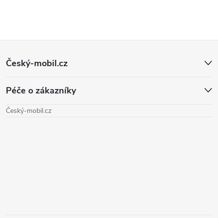
Z
Český-mobil.cz
á
Péče o zákazníky
p
Český-mobil.cz
a
t
í