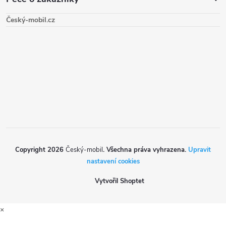
p
Český-mobil.cz
a
t
í
Copyright 2026
Český-mobil
. Všechna práva vyhrazena.
Upravit
nastavení cookies
Vytvořil Shoptet
×