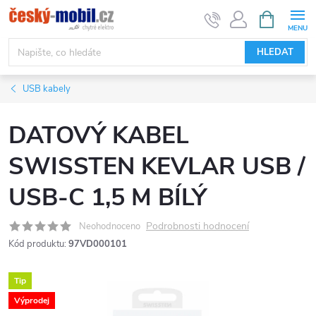
Přejít
NÁKUPNÍ
KOŠÍK
na
obsah
HLEDAT
USB kabely
DATOVÝ KABEL
SWISSTEN KEVLAR USB /
USB-C 1,5 M BÍLÝ
Podrobnosti hodnocení
Neohodnoceno
Kód produktu:
97VD000101
Tip
Výprodej