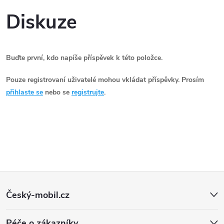
Diskuze
Buďte první, kdo napíše příspěvek k této položce.
Pouze registrovaní uživatelé mohou vkládat příspěvky. Prosím
přihlaste se
nebo se
registrujte
.
Z
Český-mobil.cz
á
Péče o zákazníky