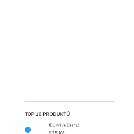
t
r
a
n
n
í
p
a
TOP 10 PRODUKTŮ
n
JBL Wave Beam2
935 Kč