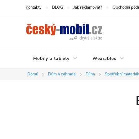
Přejít
Kontakty
BLOG
Jak reklamovat?
Obchodní pod
na
obsah
Mobily a tablety
Wearables
Domů
Dům a zahrada
Dílna
Spotřební materiál
P
o
s