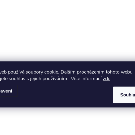
web používá soubory cookie. Dalším procházením tohoto webu
jete souhlas s jejich používáním.. Více informací
zde
.
avení
Souhl