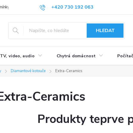
+420 730 192 063
mínky
Podmínky ochrany osobních údajů
HLEDAT
TV, video, audio
Chytrá domácnost
Počítač
y
Diamantové kotouče
Extra-Ceramics
Extra-Ceramics
Produkty teprve 