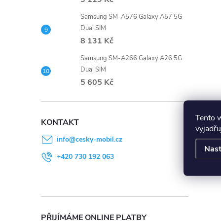
Samsung SM-A576 Galaxy A57 5G
Dual SIM
8 131 Kč
Samsung SM-A266 Galaxy A26 5G
Dual SIM
5 605 Kč
Tento 
KONTAKT
vyjadřu
info
@
cesky-mobil.cz
Nast
+420 730 192 063
PŘIJÍMÁME ONLINE PLATBY