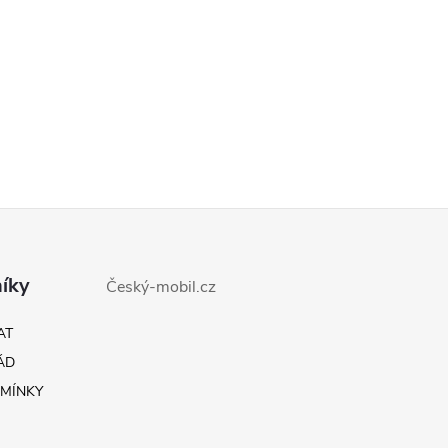
íky
Český-mobil.cz
AT
ÁD
MÍNKY