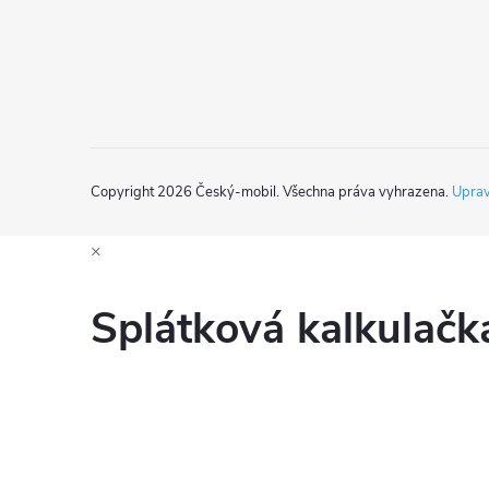
í
Copyright 2026
Český-mobil
. Všechna práva vyhrazena.
Uprav
×
Splátková kalkulač