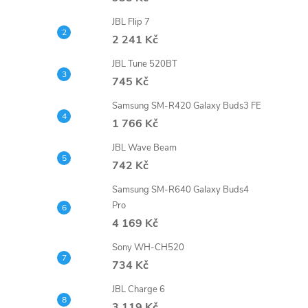
e
JBL Flip 7
2 241 Kč
l
JBL Tune 520BT
745 Kč
Samsung SM-R420 Galaxy Buds3 FE
1 766 Kč
JBL Wave Beam
742 Kč
Samsung SM-R640 Galaxy Buds4
Pro
4 169 Kč
Sony WH-CH520
734 Kč
JBL Charge 6
3 119 Kč