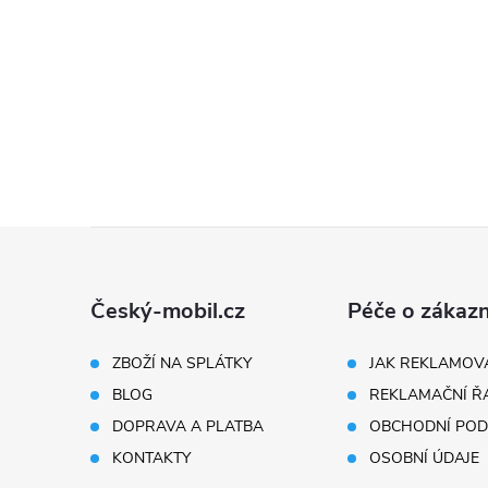
Z
á
Český-mobil.cz
Péče o zákazn
p
ZBOŽÍ NA SPLÁTKY
JAK REKLAMOV
BLOG
REKLAMAČNÍ Ř
a
DOPRAVA A PLATBA
OBCHODNÍ POD
t
KONTAKTY
OSOBNÍ ÚDAJE