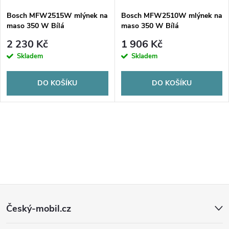
s
p
Bosch MFW2515W mlýnek na
Bosch MFW2510W mlýnek na
maso 350 W Bílá
maso 350 W Bílá
p
r
2 230 Kč
1 906 Kč
r
Skladem
Skladem
o
o
DO KOŠÍKU
DO KOŠÍKU
d
d
u
O
u
k
v
k
l
t
t
Z
á
ů
ů
Český-mobil.cz
d
á