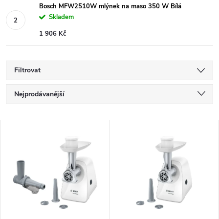
Bosch MFW2510W mlýnek na maso 350 W Bílá
Skladem
1 906 Kč
Filtrovat
Ř
Nejprodávanější
a
Nejlevnější
V
Nejdražší
z
ý
Abecedně
e
p
n
i
í