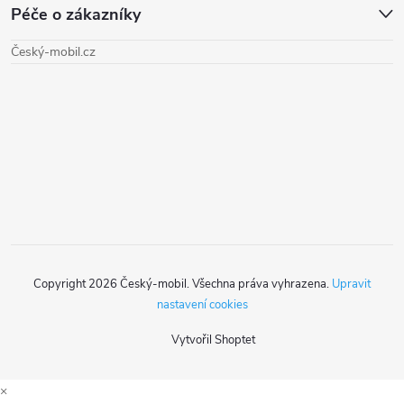
a
Péče o zákazníky
p
c
Český-mobil.cz
a
í
t
p
r
í
v
k
y
Copyright 2026
Český-mobil
. Všechna práva vyhrazena.
Upravit
v
nastavení cookies
ý
Vytvořil Shoptet
p
×