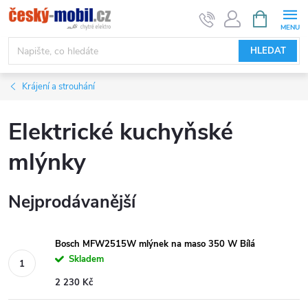
Přejít
NÁKUPNÍ
KOŠÍK
na
obsah
HLEDAT
Krájení a strouhání
Elektrické kuchyňské
mlýnky
Nejprodávanější
Bosch MFW2515W mlýnek na maso 350 W Bílá
Skladem
2 230 Kč