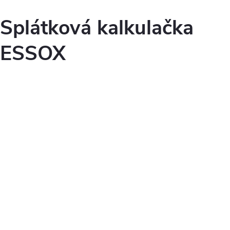
i
s
Splátková kalkulačka
u
ESSOX