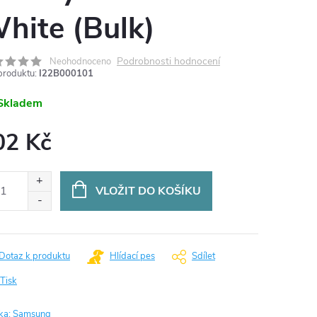
hite (Bulk)
Podrobnosti hodnocení
Neohodnoceno
produktu:
I22B000101
Skladem
02 Kč
ná
:
VLOŽIT DO KOŠÍKU
Dotaz k produktu
Hlídací pes
Sdílet
Tisk
ka:
Samsung