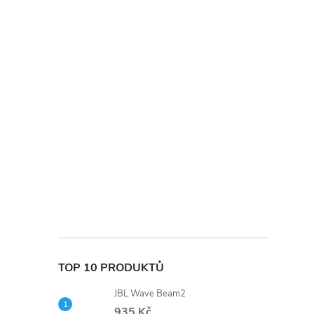
t
r
a
n
n
í
p
a
TOP 10 PRODUKTŮ
n
JBL Wave Beam2
935 Kč