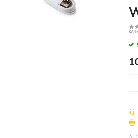
W
Kód 
1
Měr
cena
Znač