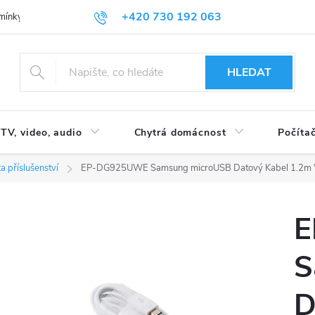
+420 730 192 063
mínky
Podmínky ochrany osobních údajů
HLEDAT
TV, video, audio
Chytrá domácnost
Počítač
a příslušenství
EP-DG925UWE Samsung microUSB Datový Kabel 1.2m W
E
S
D