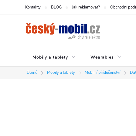
Přejít
Kontakty
BLOG
Jak reklamovat?
Obchodní pod
na
obsah
Mobily a tablety
Wearables
Domů
Mobily a tablety
Mobilní příslušenství
Dat
P
o
s