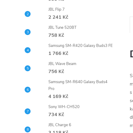
e
JBL Flip 7
2 241 Kč
l
JBL Tune 520BT
758 Kč
Samsung SM-R420 Galaxy Buds3 FE
1 766 Kč
JBL Wave Beam
756 Kč
S
Samsung SM-R640 Galaxy Buds4
m
Pro
s
4 169 Kč
s
Sony WH-CH520
k
734 Kč
d
m
JBL Charge 6
3 118 Kč