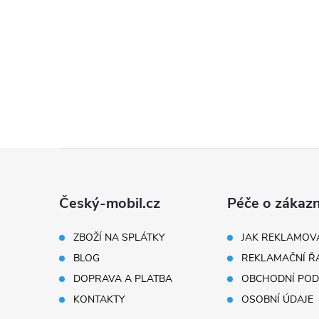
Z
á
Český-mobil.cz
Péče o zákazn
p
ZBOŽÍ NA SPLÁTKY
JAK REKLAMOV
BLOG
REKLAMAČNÍ Ř
a
DOPRAVA A PLATBA
OBCHODNÍ POD
t
KONTAKTY
OSOBNÍ ÚDAJE