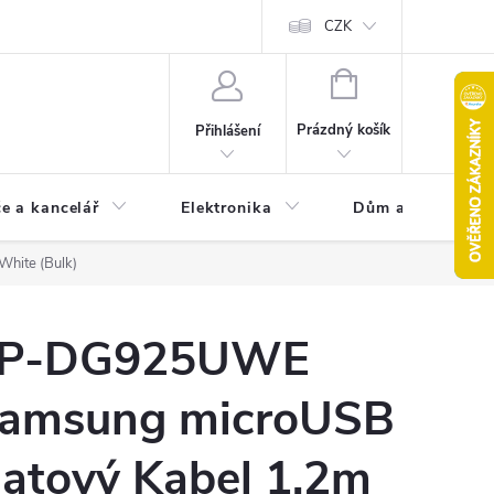
CZK
NÁKUPNÍ
KOŠÍK
Prázdný košík
Přihlášení
e a kancelář
Elektronika
Dům a zahrada
hite (Bulk)
P-DG925UWE
amsung microUSB
atový Kabel 1.2m