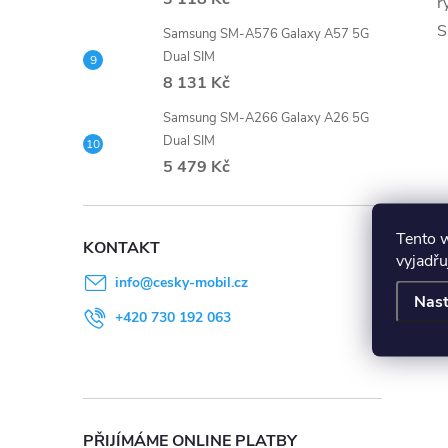
r
S
Samsung SM-A576 Galaxy A57 5G
Dual SIM
8 131 Kč
Samsung SM-A266 Galaxy A26 5G
Dual SIM
5 479 Kč
Tento 
KONTAKT
vyjadřu
info
@
cesky-mobil.cz
Nast
+420 730 192 063
PŘIJÍMÁME ONLINE PLATBY