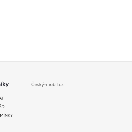
íky
Český-mobil.cz
AT
ÁD
MÍNKY