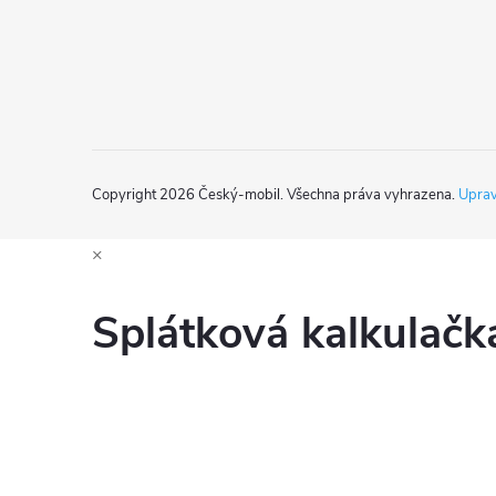
í
Copyright 2026
Český-mobil
. Všechna práva vyhrazena.
Uprav
×
Splátková kalkulač