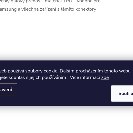
ychlý datový přenos - materiál TPU - vhodné pro
amsung a všechna zařízení s těmito konektory
web používá soubory cookie. Dalším procházením tohoto webu
jete souhlas s jejich používáním.. Více informací
zde
.
avení
Souhl