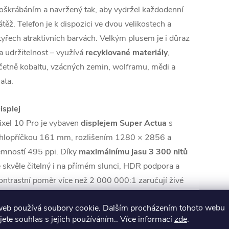
oškrábáním a navržený tak, aby vydržel každodenní
átěž. Telefon je k dispozici ve dvou velikostech a
tyřech atraktivních barvách. Velkým plusem je i důraz
a udržitelnost – využívá
recyklované materiály
,
četně kobaltu, vzácných zemin, wolframu, mědi a
lata.
isplej
ixel 10 Pro je vybaven
displejem Super Actua
s
hlopříčkou 161 mm, rozlišením 1280 × 2856 a
emností 495 ppi. Díky
maximálnímu jasu 3 300 nitů
e skvěle čitelný i na přímém slunci, HDR podpora a
ontrastní poměr více než 2 000 000:1 zaručují živé
arvy a hluboké odstíny černé. Technologie LTPO
web používá soubory cookie. Dalším procházením tohoto webu
LED přináší plynulou obnovovací frekvenci od 1 do
jete souhlas s jejich používáním.. Více informací
zde
.
20 Hz, což zaručuje maximálně hladký chod při