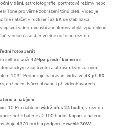
oční vidění
, astrofotografie, portrétové režimy nebo
eal Tone pro věrné zobrazení tónů pleti. Video je
ožné natáčet v rozlišení až
8K
se stabilizací
ylepšení videa, nechybí ani filmový efekt, zpomalené
áběry nebo časosběr včetně nočního režimu.
řední fotoaparát
ro selfie slouží
42Mpx přední kamera
s
utomatickým zaostřením a ultraširokým zorným
olem 103°. Podporuje nahrávání videa ve
4K při 60
ps
, což ocení tvůrci obsahu i při videohovorech.
aterie a nabíjení
ixel 10 Pro nabídne
výdrž přes 24 hodin
, v režimu
uper spořič baterie až 100 hodin. Kapacita baterie
osahuje 4870 mAh a podporuje
rychlé 30W