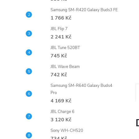
e
Samsung SM-R420 Galaxy Buds3 FE
1 766 Kč
l
JBL Flip 7
2 241 Kč
JBL Tune 520BT
745 Kč
JBL Wave Beam
742 Kč
Samsung SM-R640 Galaxy Buds4
Pro
4 169 Kč
JBL Charge 6
3 120 Kč
Sony WH-CH520
734 Kč