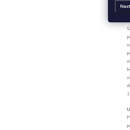
p
Nast
V
S
p
n
p
o
b
z
d
1
U
P
p