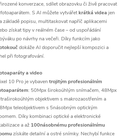
řirozené konverzace, sdílet obrazovku či živě pracovat
 fotoaparátem. S AI můžete vytvářet
krátká videa
jen
a základě popisu, multitaskovat napříč aplikacemi
ebo získat tipy v reálném čase – od uspořádání
býváku po návrhy na večeři. Díky funkcím jako
otokouč
dokáže AI doporučit nejlepší kompozici a
hel při fotografování.
otoaparáty a video
ixel 10 Pro je vybaven
trojitým profesionálním
otoaparátem
: 50Mpx širokoúhlým snímačem, 48Mpx
ltraširokoúhlým objektivem s makrozaostřením a
8Mpx teleobjektivem s 5násobným optickým
oomem. Díky kombinaci optické a elektronické
tabilizace a až
100násobnému profesionálnímu
oomu
získáte detailní a ostré snímky. Nechybí funkce