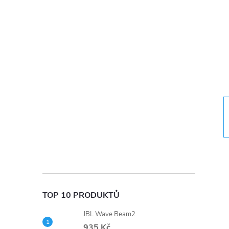
t
r
a
n
n
í
p
a
TOP 10 PRODUKTŮ
n
JBL Wave Beam2
935 Kč