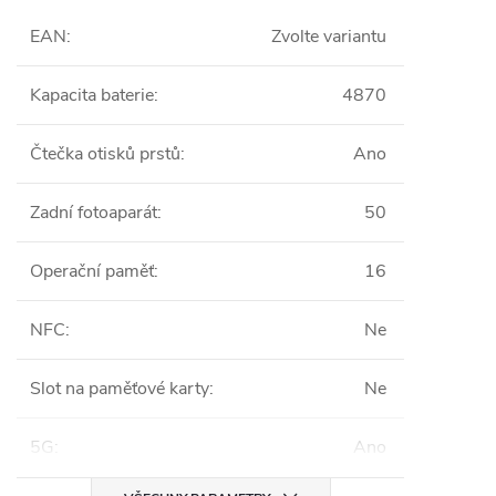
EAN
:
Zvolte variantu
Kapacita baterie
:
4870
Čtečka otisků prstů
:
Ano
Zadní fotoaparát
:
50
Operační paměť
:
16
NFC
:
Ne
Slot na paměťové karty
:
Ne
5G
:
Ano