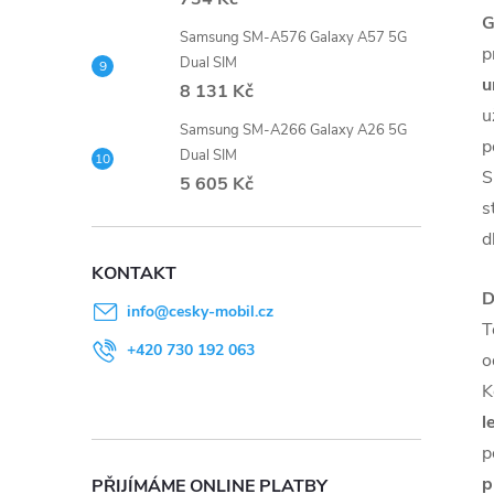
G
Samsung SM-A576 Galaxy A57 5G
p
Dual SIM
u
8 131 Kč
u
Samsung SM-A266 Galaxy A26 5G
p
Dual SIM
S
5 605 Kč
s
d
KONTAKT
D
info
@
cesky-mobil.cz
T
+420 730 192 063
o
K
l
p
p
PŘIJÍMÁME ONLINE PLATBY