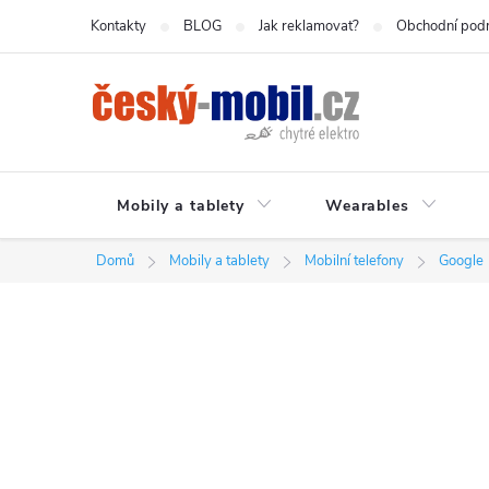
Přejít
Kontakty
BLOG
Jak reklamovat?
Obchodní pod
na
obsah
Mobily a tablety
Wearables
Domů
Mobily a tablety
Mobilní telefony
Google
P
o
s