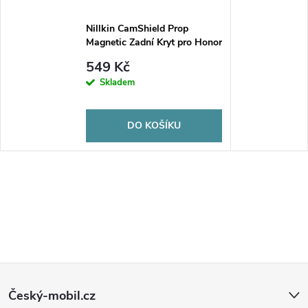
Nillkin CamShield Prop
Magnetic Zadní Kryt pro Honor
Magic7 Pro Black
549 Kč
Skladem
DO KOŠÍKU
Z
Český-mobil.cz