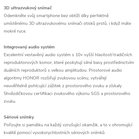
3D ultrazvukový snímač
Odemkněte svůj smartphone bez obtíží díky perfektně
umístěnému 3D ultrazvukovému snímači otisků prstů, i když máte
mokré ruce.
Integrovaný audio systém
Excelentní vestavěný audio systém s 10× vyšší hlasitostí
tradičních
7
reproduktorových komor, které poskytují silné basy prostřednictvím
duálních reproduktorů s velkou amplitudou. Prostorové audio
algoritmy HONOR rozšiřují zvukovou scénu, vytvářejí
neuvěřitelně pohlcující zážitek z prostorového zvuku a získaly
5hvězdičkovou certifikaci zvukového výkonu SGS a prostorového
zvuku.
Sériové snímky
Pořizujte si památku na každý vzrušující okamžik, a to v ohromující
kvalitě pomocí vysokorychlostních sériových snímků.