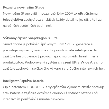
Poznejte nový režim Stage
Nový režim Stage svítí impozantně. Díky
200Mpx ultračistému
teleobjektivu
zachytí bez chybiček každý detail na jevišti, a to i za
náročných světelných podmínek.
Výkonný čipset Snapdragon 8 Elite
Smartphone je poháněn špičkovým 3nm SoC 2. generace a
poskytuje výjimečný výkon a schopnosti
umělé inteligence
. To
zajišťuje bezproblémový provoz napříč multimédii, hraním her a
produktivitou. Podporovaný systém
chlazení Ultra Wide Area
. To
zajišťuje zachování špičkového výkonu i v průběhu intenzivních her.
Inteligentní správa baterie
Čip s patentem HONOR E2 s vylepšeným výkonem chytře spravuje
stav baterie a zajišťuje extrémně dlouhou životnost baterie i při
intenzivním používání s mnoha funkcemi.