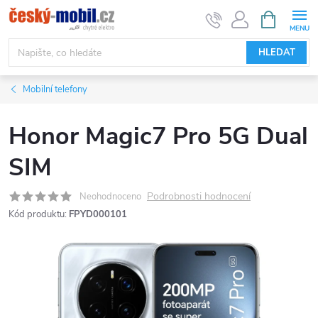
Přejít
NÁKUPNÍ
KOŠÍK
na
obsah
HLEDAT
Mobilní telefony
Honor Magic7 Pro 5G Dual
SIM
Podrobnosti hodnocení
Neohodnoceno
Kód produktu:
FPYD000101