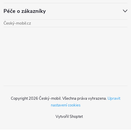
á
Péče o zákazníky
p
Český-mobil.cz
a
t
í
Copyright 2026
Český-mobil
. Všechna práva vyhrazena.
Upravit
nastavení cookies
Vytvořil Shoptet