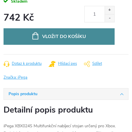
Skladem
742 Kč
Měrná
cena:
VLOŽIT DO KOŠÍKU
Dotaz k produktu
Hlídací pes
Sdílet
Značka:
iPega
Popis produktu
Detailní popis produktu
iPega XBX024S Multifunkční nabíjecí stojan určený pro Xbox.