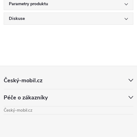
Parametry produktu
Diskuse
Z
Český-mobil.cz
á
Péče o zákazníky
p
Český-mobil.cz
a
t