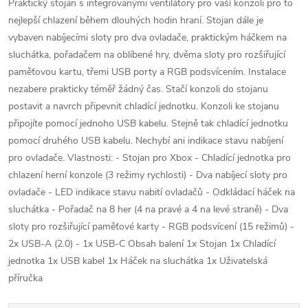
Praktický stojan s integrovanými ventilátory pro vaší konzoli pro to
nejlepší chlazení během dlouhých hodin hraní. Stojan dále je
vybaven nabíjecími sloty pro dva ovladače, praktickým háčkem na
sluchátka, pořadačem na oblíbené hry, dvěma sloty pro rozšiřující
paměťovou kartu, třemi USB porty a RGB podsvícením. Instalace
nezabere prakticky téměř žádný čas. Stačí konzoli do stojanu
postavit a navrch připevnit chladící jednotku. Konzoli ke stojanu
připojíte pomocí jednoho USB kabelu. Stejně tak chladící jednotku
pomocí druhého USB kabelu. Nechybí ani indikace stavu nabíjení
pro ovladače. Vlastnosti: - Stojan pro Xbox - Chladící jednotka pro
chlazení herní konzole (3 režimy rychlosti) - Dva nabíjecí sloty pro
ovladače - LED indikace stavu nabití ovladačů - Odkládací háček na
sluchátka - Pořadač na 8 her (4 na pravé a 4 na levé straně) - Dva
sloty pro rozšiřující paměťové karty - RGB podsvícení (15 režimů) -
2x USB-A (2.0) - 1x USB-C Obsah balení 1x Stojan 1x Chladící
jednotka 1x USB kabel 1x Háček na sluchátka 1x Uživatelská
příručka