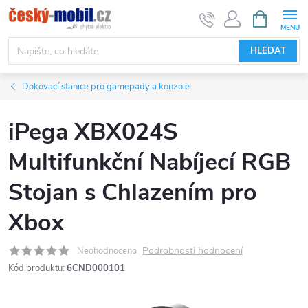
Přejít
NÁKUPNÍ
KOŠÍK
na
obsah
HLEDAT
Dokovací stanice pro gamepady a konzole
iPega XBX024S
Multifunkční Nabíjecí RGB
Stojan s Chlazením pro
Xbox
Podrobnosti hodnocení
Neohodnoceno
Kód produktu:
6CND000101