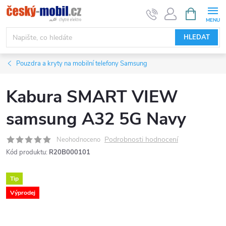
Přejít
NÁKUPNÍ
KOŠÍK
na
obsah
HLEDAT
Pouzdra a kryty na mobilní telefony Samsung
Kabura SMART VIEW
samsung A32 5G Navy
Podrobnosti hodnocení
Neohodnoceno
Kód produktu:
R20B000101
Tip
Výprodej