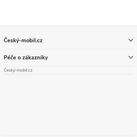
Z
Český-mobil.cz
á
Péče o zákazníky
p
Český-mobil.cz
a
t
í