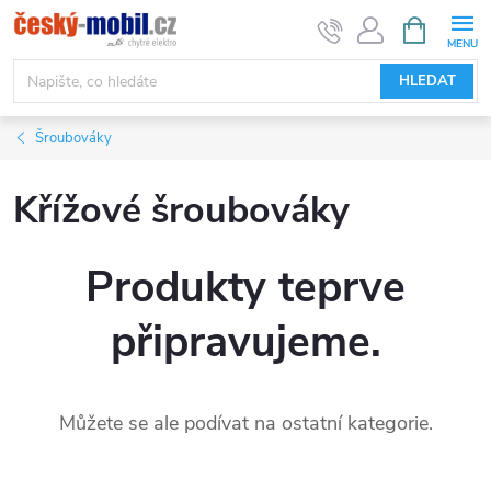
Přejít
NÁKUPNÍ
KOŠÍK
na
obsah
HLEDAT
Šroubováky
Křížové šroubováky
Produkty teprve
připravujeme.
Můžete se ale podívat na ostatní kategorie.