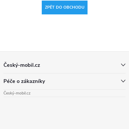
ZPĚT DO OBCHODU
Z
Český-mobil.cz
á
Péče o zákazníky
p
Český-mobil.cz
a
t