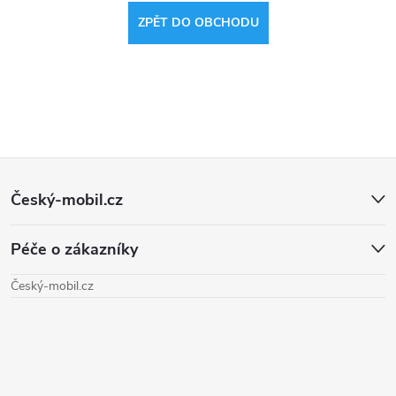
ZPĚT DO OBCHODU
Z
Český-mobil.cz
á
Péče o zákazníky
p
Český-mobil.cz
a
t