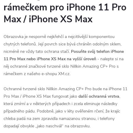
rámečkem pro iPhone 11 Pro
Max / iPhone XS Max
Obrazovka je nesporně nejkřehčí a nejcitlivější komponentou
chytrých telefonů. Její povrch sice bývá chráněn odolným sklem,
nicméně ne vždy tato ochrana stačí.
Posuňte svůj telefon iPhone
11 Pro Max nebo iPhone XS Max na vyšší úroveň
- nalepte si na
něj ochranné značkové tvrzené sklo Nillkin Amazing CP+ Pro s
rámečkem z našeho e-shopu XM.cz.
Ochranné tvrzené sklo Nillkin Amazing CP+ Pro bude na iPhone 11
Pro Max / iPhone XS Max fungovat jako
další ochranná vrstva
,
která zmírní a v některých případech i zcela eliminuje následky
případného pádu. Podobně, jako v léty ověřeném rčení, že krajíc
chleba padá na zem zpravidla namazanou stranou, i telefony
dopadají obvykle „jako naschvál“ na obrazovku.