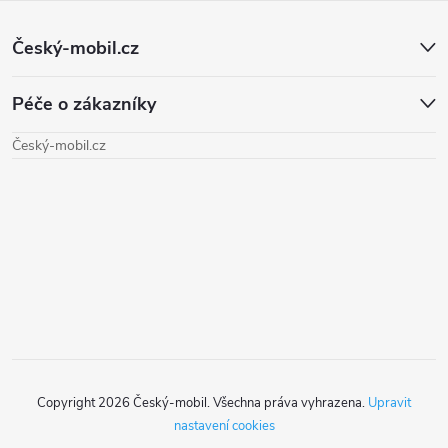
Z
Český-mobil.cz
á
Péče o zákazníky
p
Český-mobil.cz
a
t
í
Copyright 2026
Český-mobil
. Všechna práva vyhrazena.
Upravit
nastavení cookies