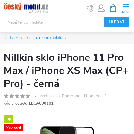
Přejít
NÁKUPNÍ
KOŠÍK
na
obsah
HLEDAT
Tvrzená skla pro mobilní telefony
Nillkin sklo iPhone 11 Pro
Max / iPhone XS Max (CP+
Pro) - černá
Podrobnosti hodnocení
Neohodnoceno
Kód produktu:
LECA000101
Tip
Výprodej