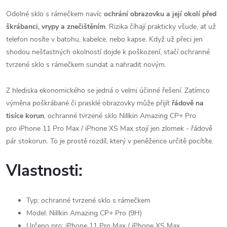
Odolné sklo s rámečkem navíc
ochrání obrazovku a její okolí před
škrábanci, vrypy a znečištěním
. Rizika číhají prakticky všude, ať už
telefon nosíte v batohu, kabelce, nebo kapse. Když už přeci jen
shodou nešťastných okolností dojde k poškození, stačí ochranné
tvrzené sklo s rámečkem sundat a nahradit novým.
Z hlediska ekonomického se jedná o velmi účinné řešení. Zatímco
výměna poškrábané či prasklé obrazovky může přijít
řádově na
tisíce korun
, ochranné tvrzené sklo Nillkin Amazing CP+ Pro
pro iPhone 11 Pro Max / iPhone XS Max stojí jen zlomek - řádově
pár stokorun. To je prostě rozdíl, který v peněžence určitě pocítíte.
Vlastnosti:
Typ: ochranné tvrzené sklo s rámečkem
Model: Nillkin Amazing CP+ Pro (9H)
Určeno pro: iPhone 11 Pro Max / iPhone XS Max