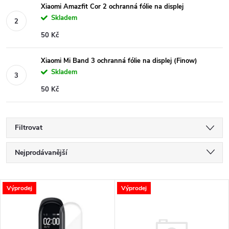
Xiaomi Amazfit Cor 2 ochranná fólie na displej
Skladem
50 Kč
Xiaomi Mi Band 3 ochranná fólie na displej (Finow)
Skladem
50 Kč
Filtrovat
Ř
Nejprodávanější
a
Nejlevnější
V
Výprodej
Výprodej
Nejdražší
z
ý
Abecedně