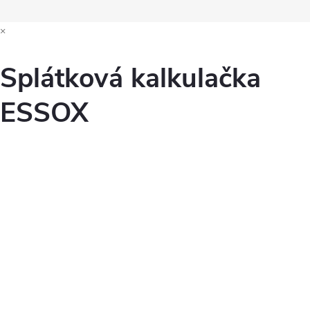
p
×
i
s
Splátková kalkulačka
u
ESSOX