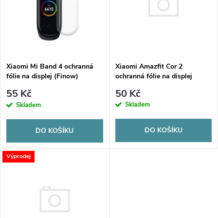
e
p
n
i
í
s
Xiaomi Amazfit Cor 2
p
Xiaomi Mi Band 4 ochranná
ochranná fólie na displej
fólie na displej (Finow)
p
r
50 Kč
55 Kč
r
Skladem
Skladem
o
o
DO KOŠÍKU
DO KOŠÍKU
d
d
Výprodej
u
u
k
k