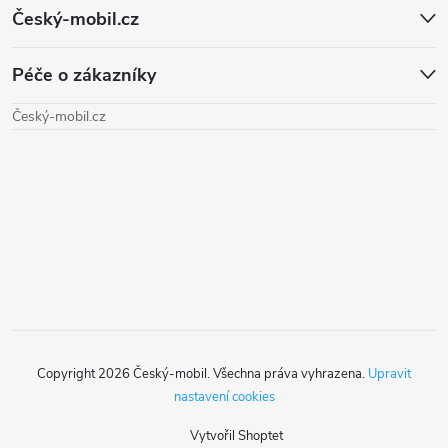
Český-mobil.cz
d
á
a
Péče o zákazníky
p
c
Český-mobil.cz
a
í
t
p
r
í
v
k
y
Copyright 2026
Český-mobil
. Všechna práva vyhrazena.
Upravit
v
nastavení cookies
ý
Vytvořil Shoptet