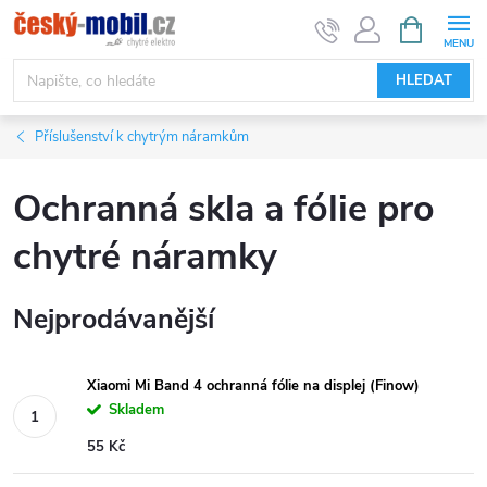
Přejít
NÁKUPNÍ
KOŠÍK
na
obsah
HLEDAT
Příslušenství k chytrým náramkům
Ochranná skla a fólie pro
chytré náramky
Nejprodávanější
Xiaomi Mi Band 4 ochranná fólie na displej (Finow)
Skladem
55 Kč