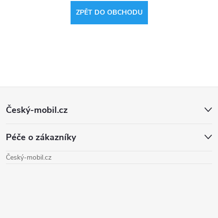
ZPĚT DO OBCHODU
Z
Český-mobil.cz
á
Péče o zákazníky
p
Český-mobil.cz
a
t