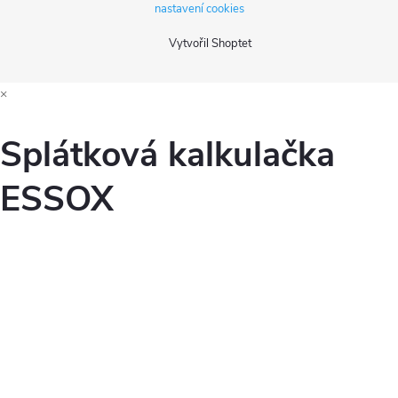
v
nastavení cookies
ý
Vytvořil Shoptet
p
×
i
s
Splátková kalkulačka
u
ESSOX