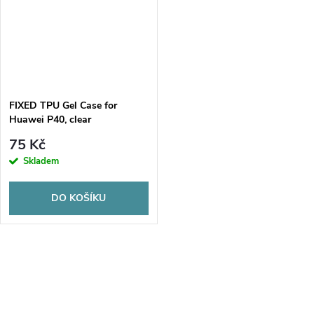
FIXED TPU Gel Case for
Huawei P40, clear
75 Kč
Skladem
DO KOŠÍKU
O
v