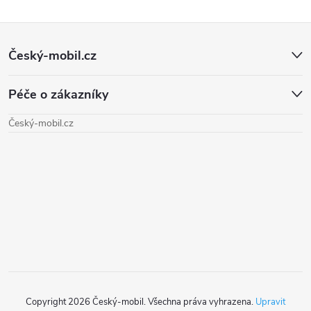
l
Z
á
Český-mobil.cz
d
á
a
Péče o zákazníky
p
c
Český-mobil.cz
a
í
t
p
r
í
v
k
y
Copyright 2026
Český-mobil
. Všechna práva vyhrazena.
Upravit