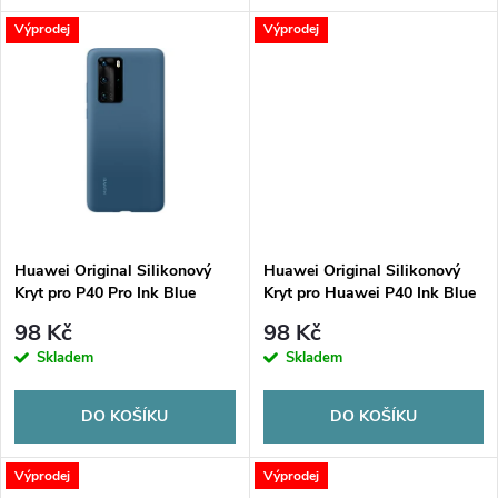
d
d
Výprodej
Výprodej
u
u
k
k
t
t
ů
ů
Huawei Original Silikonový
Huawei Original Silikonový
Kryt pro P40 Pro Ink Blue
Kryt pro Huawei P40 Ink Blue
98 Kč
98 Kč
Skladem
Skladem
DO KOŠÍKU
DO KOŠÍKU
Výprodej
Výprodej