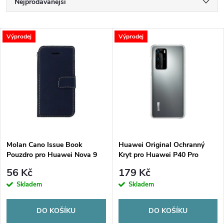
Ř
Nejprodávanější
a
Nejlevnější
V
Výprodej
Výprodej
Nejdražší
z
ý
Abecedně
e
p
n
i
í
s
p
Molan Cano Issue Book
Huawei Original Ochranný
Pouzdro pro Huawei Nova 9
Kryt pro Huawei P40 Pro
p
Navy
Transparent (EU Blister)
r
56 Kč
179 Kč
r
Skladem
Skladem
o
o
DO KOŠÍKU
DO KOŠÍKU