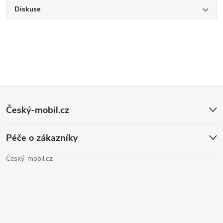
Diskuse
Z
Český-mobil.cz
á
Péče o zákazníky
p
Český-mobil.cz
a
t
í