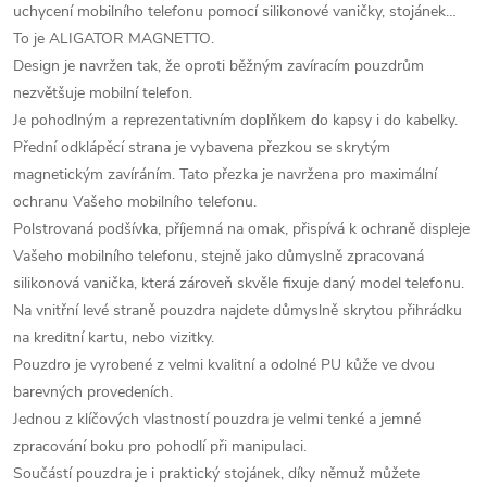
uchycení mobilního telefonu pomocí silikonové vaničky, stojánek…
To je ALIGATOR MAGNETTO.
Design je navržen tak, že oproti běžným zavíracím pouzdrům
nezvětšuje mobilní telefon.
Je pohodlným a reprezentativním doplňkem do kapsy i do kabelky.
Přední odklápěcí strana je vybavena přezkou se skrytým
magnetickým zavíráním. Tato přezka je navržena pro maximální
ochranu Vašeho mobilního telefonu.
Polstrovaná podšívka, příjemná na omak, přispívá k ochraně displeje
Vašeho mobilního telefonu, stejně jako důmyslně zpracovaná
silikonová vanička, která zároveň skvěle fixuje daný model telefonu.
Na vnitřní levé straně pouzdra najdete důmyslně skrytou přihrádku
na kreditní kartu, nebo vizitky.
Pouzdro je vyrobené z velmi kvalitní a odolné PU kůže ve dvou
barevných provedeních.
Jednou z klíčových vlastností pouzdra je velmi tenké a jemné
zpracování boku pro pohodlí při manipulaci.
Součástí pouzdra je i praktický stojánek, díky němuž můžete