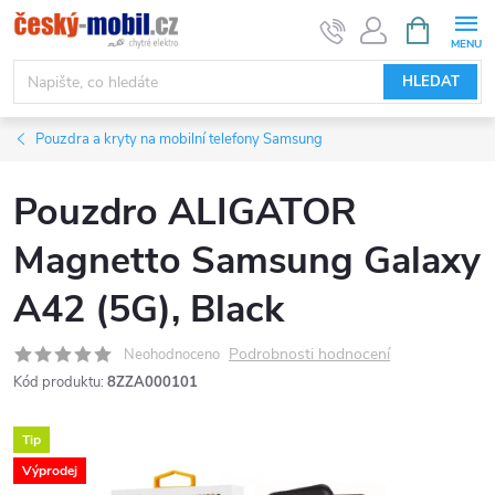
Přejít
NÁKUPNÍ
KOŠÍK
na
obsah
HLEDAT
Pouzdra a kryty na mobilní telefony Samsung
Pouzdro ALIGATOR
Magnetto Samsung Galaxy
A42 (5G), Black
Podrobnosti hodnocení
Neohodnoceno
Kód produktu:
8ZZA000101
Tip
Výprodej