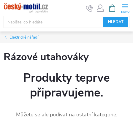
Přejít
NÁKUPNÍ
KOŠÍK
na
obsah
HLEDAT
Elektrické nářadí
Rázové utahováky
Produkty teprve
připravujeme.
Můžete se ale podívat na ostatní kategorie.