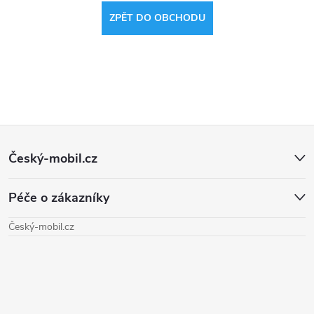
ZPĚT DO OBCHODU
Z
Český-mobil.cz
á
Péče o zákazníky
p
Český-mobil.cz
a
t