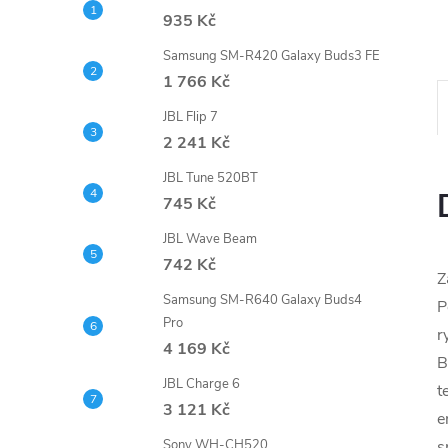
n
935 Kč
e
Samsung SM-R420 Galaxy Buds3 FE
1 766 Kč
l
JBL Flip 7
2 241 Kč
JBL Tune 520BT
745 Kč
JBL Wave Beam
742 Kč
Z
Samsung SM-R640 Galaxy Buds4
P
Pro
r
4 169 Kč
B
JBL Charge 6
t
3 121 Kč
e
s
Sony WH-CH520