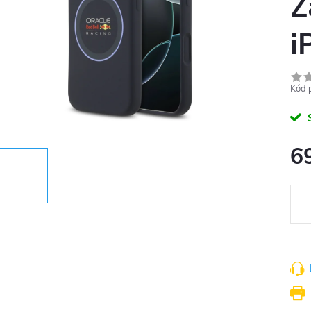
Z
i
Kód 
6
Měr
cena