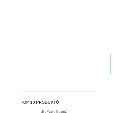
t
r
a
n
n
í
p
a
TOP 10 PRODUKTŮ
JBL Wave Beam2