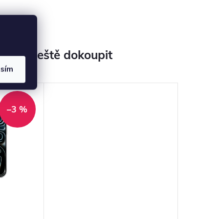
jeme ještě dokoupit
asím
–3 %