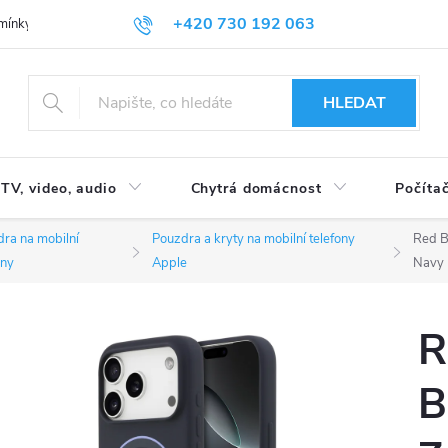
+420 730 192 063
mínky
Podmínky ochrany osobních údajů
HLEDAT
TV, video, audio
Chytrá domácnost
Počítač
ra na mobilní
Pouzdra a kryty na mobilní telefony
Red B
ony
Apple
Navy
R
B