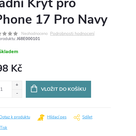
adní Kryt pro
Phone 17 Pro Navy
Podrobnosti hodnocení
Neohodnoceno
produktu:
J68E000101
Skladem
98 Kč
ná
:
VLOŽIT DO KOŠÍKU
Dotaz k produktu
Hlídací pes
Sdílet
Tisk