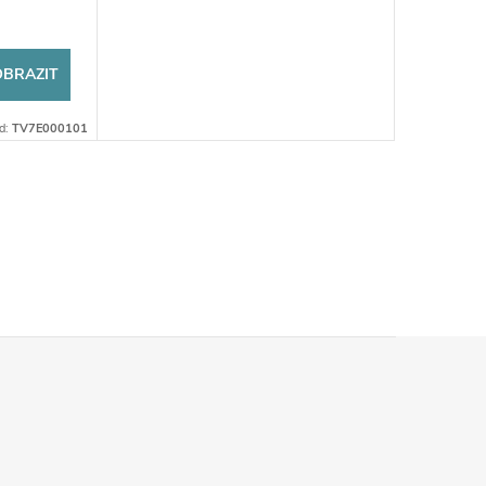
OBRAZIT
d:
TV7E000101