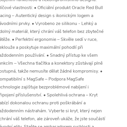
líčové vlastnosti: • Oficiální produkt Oracle Red Bull
acing – Autentický design s ikonickým logem a
ávodními prvky. • Vyrobeno ze silikonu - Lehký a
dolný materiál, který chrání váš telefon bez zbytečné
átěže. • Perfektní ergonomie – Skvěle sedí v ruce,
eklouže a poskytuje maximální pohodlí při
aždodenním používání. • Snadný přístup ke všem
unkcím – Všechna tlačítka a konektory zůstávají plně
ostupná, takže nemusíte dělat žádné kompromisy. •
ompatibilní s MagSafe – Podpora MagSafe
echnologie zajišťuje bezproblémové nabíjení i
řipojení příslušenství. • Spolehlivá ochrana – Kryt
abízí dokonalou ochranu proti poškrábání a
aždodenním nástrahám. Vyberte si kryt, který nejen
chrání váš telefon, ale zároveň ukáže, že jste součástí
ávodní elity. Staňte se ambasadorem rychlosti a