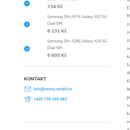
734 Kč
K
R
Samsung SM-A576 Galaxy A57 5G
z
Dual SIM
8 131 Kč
o
z
Samsung SM-A266 Galaxy A26 5G
n
Dual SIM
5 605 Kč
k
f
d
KONTAKT
K
t
info
@
cesky-mobil.cz
p
+420 730 192 063
n
k
o
z