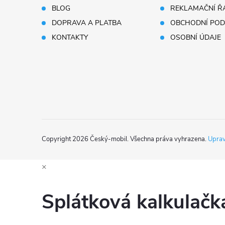
BLOG
REKLAMAČNÍ Ř
a
DOPRAVA A PLATBA
OBCHODNÍ POD
t
KONTAKTY
OSOBNÍ ÚDAJE
í
Copyright 2026
Český-mobil
. Všechna práva vyhrazena.
Uprav
×
Splátková kalkulač