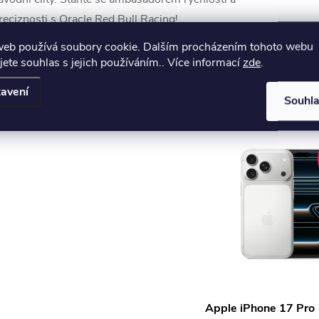
reciznosti s Oracle Red Bull Racing!
web používá soubory cookie. Dalším procházením tohoto webu
jete souhlas s jejich používáním.. Více informací
zde
.
K tomuto produktu doporuču
avení
Souhl
Apple iPhone 17 Pro