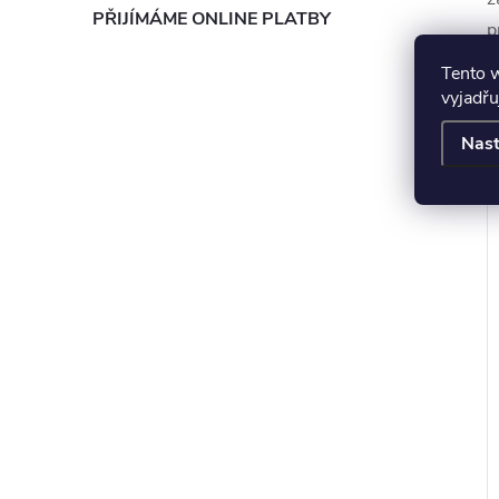
PŘIJÍMÁME ONLINE PLATBY
p
Tento 
vyjadřu
Nast