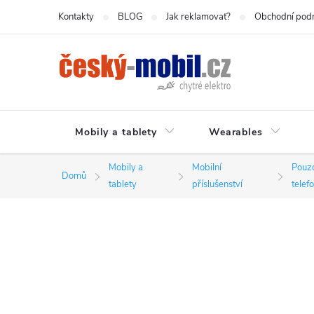
Přejít
Kontakty
BLOG
Jak reklamovat?
Obchodní pod
na
obsah
Mobily a tablety
Wearables
Mobily a
Mobilní
Pouzd
Domů
tablety
příslušenství
telef
P
o
s