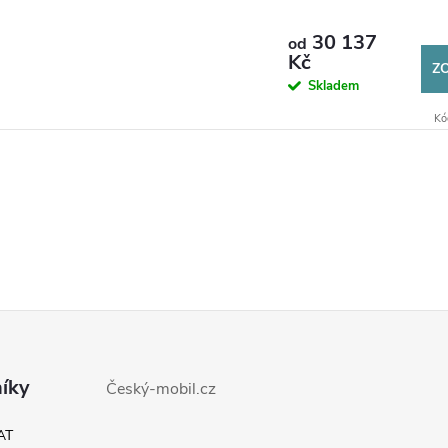
30 137
od
Kč
Z
Skladem
Kó
íky
Český-mobil.cz
AT