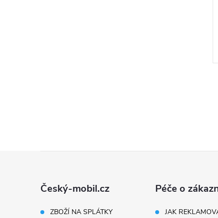
Z
á
Český-mobil.cz
Péče o zákazn
p
ZBOŽÍ NA SPLÁTKY
JAK REKLAMOV