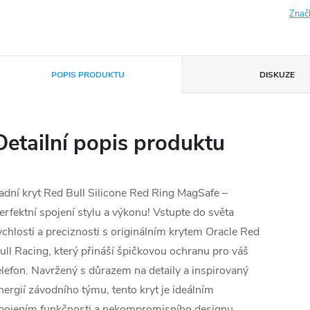
Znač
POPIS PRODUKTU
DISKUZE
Detailní popis produktu
adní kryt Red Bull Silicone Red Ring MagSafe –
erfektní spojení stylu a výkonu! Vstupte do světa
ychlosti a preciznosti s originálním krytem Oracle Red
ull Racing, který přináší špičkovou ochranu pro váš
elefon. Navržený s důrazem na detaily a inspirovaný
nergií závodního týmu, tento kryt je ideálním
pojením funkčnosti a nekompromisního designu.