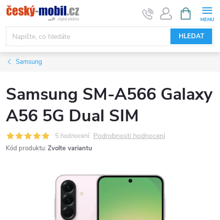
Přejít
NÁKUPNÍ
KOŠÍK
na
obsah
HLEDAT
Samsung
Samsung SM-A566 Galaxy
A56 5G Dual SIM
Podrobnosti hodnocení
5 hodnocení
Kód produktu:
Zvolte variantu