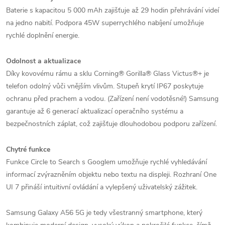
Baterie s kapacitou 5 000 mAh zajišťuje až 29 hodin přehrávání videí
na jedno nabití. Podpora 45W superrychlého nabíjení umožňuje
rychlé doplnění energie. ​
Odolnost a aktualizace
Díky kovovému rámu a sklu Corning® Gorilla® Glass Victus®+ je
telefon odolný vůči vnějším vlivům. Stupeň krytí IP67 poskytuje
ochranu před prachem a vodou. (Zařízení není vodotěsné!) Samsung
garantuje až 6 generací aktualizací operačního systému a
bezpečnostních záplat, což zajišťuje dlouhodobou podporu zařízení.
Chytré funkce
Funkce Circle to Search s Googlem umožňuje rychlé vyhledávání
informací zvýrazněním objektu nebo textu na displeji. Rozhraní One
UI 7 přináší intuitivní ovládání a vylepšený uživatelský zážitek. ​
Samsung Galaxy A56 5G je tedy všestranný smartphone, který