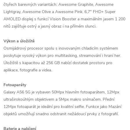
čtyřech barevných variantách: Awesome Graphite, Awesome
Lightgray, Awesome Olive a Awesome Pink. 6,7" FHD+ Super
AMOLED displej s funkcí Vision Booster a maximálním jasem 1 200
nitů zajišťuje ostrý a jasný obraz i na přímém slunci.
Výkon a úložiště
Osmijádrový procesor spolu s inovovaným chladicím systémem
poskytuje vysoký výkon pro multitasking, streamování i hraní her.
Úložiště s kapacitou až 256 GB nabízí dostatek prostoru pro
aplikace, fotografie a videa. ​
Fotoaparáty
Galaxy A56 5G je vybaven 50Mpx hlavním fotoaparátem, 12Mpx
ultraširokoúhlým objektivem a 5Mpx makro snímačem. Přední
12Mpx fotoaparát je ideální pro kvalitní selfie. Funkce jako Mazání
objektů umožňují snadno odstranit nežádoucí prvky z fotografií. ​
Baterie a nabíjení