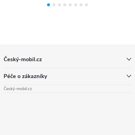
Z
Český-mobil.cz
á
Péče o zákazníky
p
Český-mobil.cz
a
t
í